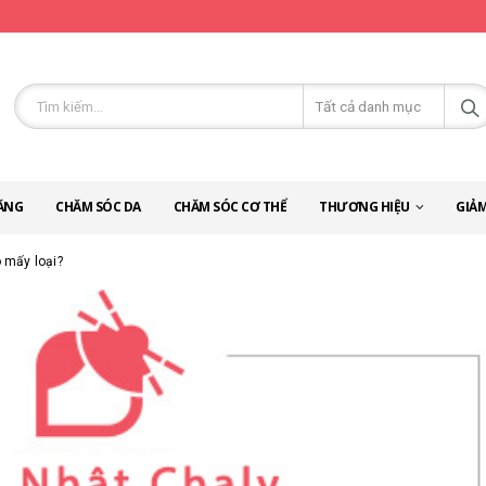
ĂNG
CHĂM SÓC DA
CHĂM SÓC CƠ THỂ
THƯƠNG HIỆU
GIẢM
ó mấy loại?