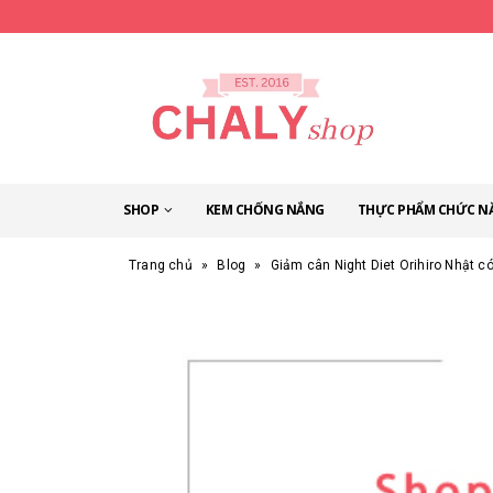
SHOP
KEM CHỐNG NẮNG
THỰC PHẨM CHỨC N
Trang chủ
»
Blog
»
Giảm cân Night Diet Orihiro Nhật c