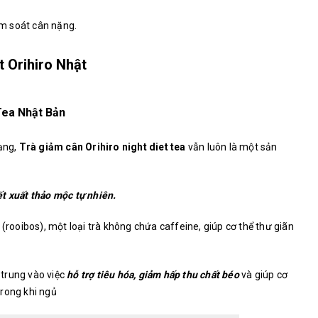
m soát cân nặng.
t Orihiro Nhật
Tea Nhật Bản
dạng,
Trà giảm cân Orihiro night diet tea
vẫn luôn là một sản
ết xuất thảo mộc tự nhiên.
 (rooibos), một loại trà không chứa caffeine, giúp cơ thể thư giãn
trung vào việc
hỗ trợ tiêu hóa, giảm hấp thu chất béo
và giúp cơ
trong khi ngủ