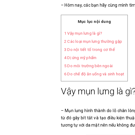
– Hôm nay, các bạn hãy cùng mình tì
Mục lục nội dung
1
Vậy mụn lưng là gì?
2
Các loại mụn lưng thường gặp
3
Do nội tiết tố trong cơ thể
4
Dị ứng mỹ phẩm
5
Do môi trường bên ngoài
6
Do chế độ ăn uống và sinh hoạt
Vậy mụn lưng là gì
– Mụn lưng hình thành do lỗ chân lông
từ đó gây bít tắt và tạo điều kiện thu
tương tự với da mặt nên nếu không đư