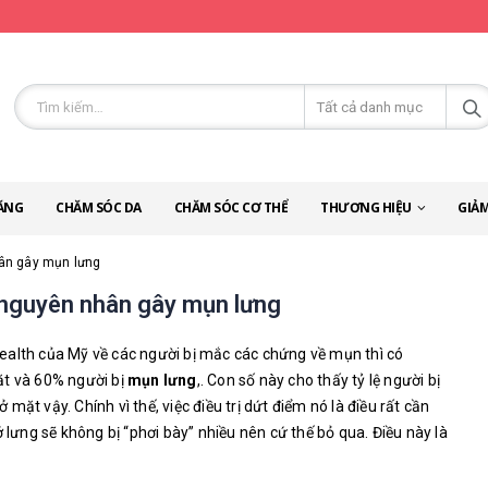
ĂNG
CHĂM SÓC DA
CHĂM SÓC CƠ THỂ
THƯƠNG HIỆU
GIẢM
hân gây mụn lưng
u nguyên nhân gây mụn lưng
ealth của Mỹ về các người bị mắc các chứng về mụn thì có
ặt và 60% người bị
mụn lưng
,. Con số này cho thấy tỷ lệ người bị
ặt vậy. Chính vì thế, việc điều trị dứt điểm nó là điều rất cần
ở lưng sẽ không bị “phơi bày” nhiều nên cứ thế bỏ qua. Điều này là