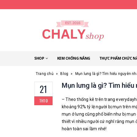
SHOP
KEM CHỐNG NẮNG
THỰC PHẨM CHỨC N
Trang chủ
»
Blog
»
Mụn lưng là gì? Tìm hiểu nguyên n
Mụn lưng là gì? Tìm hiể
21
– Theo thống kê trên trang everydayh
TH10
khoảng 92% tỷ lệ người bị mụn trên m
mụn ở lưng cũng phổ biến như bị mụn ở m
thiết vì nhiều người cứ nghĩ rằng mụn 
hoàn toàn sai lầm nhé!