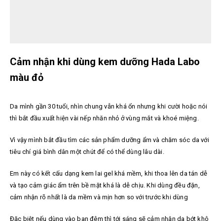
Cảm nhận khi dùng kem dưỡng Hada Labo
màu đỏ
Da mình gần 30 tuổi, nhìn chung vẫn khá ổn nhưng khi cười hoặc nói
thì bắt đầu xuất hiện vài nếp nhăn nhỏ ở vùng mắt và khoé miệng.
Vì vậy mình bắt đầu tìm các sản phẩm dưỡng ẩm và chăm sóc da với
tiêu chí giá bình dân một chút để có thể dùng lâu dài.
Em này có kết cấu dạng kem lai gel khá mềm, khi thoa lên da tán dễ
và tạo cảm giác ẩm trên bề mặt khá là dễ chịu. Khi dùng đều đặn,
cảm nhận rõ nhất là da mềm và mịn hơn so với trước khi dùng
Đặc biệt nếu dùng vào ban đêm thì tới sáng sẽ cảm nhận da bớt khô