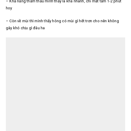
– Khả năng thẩm thấu mình thấy là khá nhanh, chỉ mất tầm 1-2 phút
hoy
– Còn về mùi thì mình thấy hông có mùi gì hết trơn cho nên không
gây khó chịu gì đâu ha