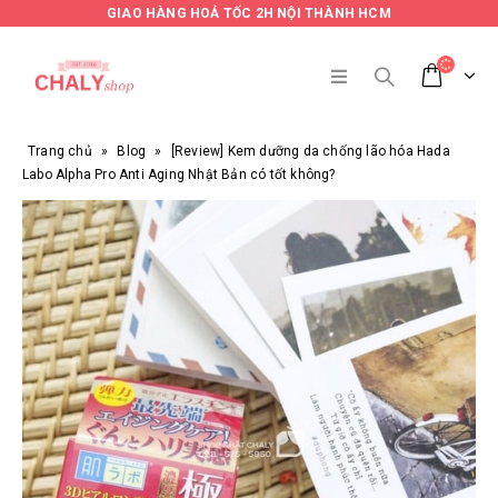
GIAO HÀNG HOẢ TỐC 2H NỘI THÀNH HCM
Trang chủ
»
Blog
»
[Review] Kem dưỡng da chống lão hóa Hada
Labo Alpha Pro Anti Aging Nhật Bản có tốt không?