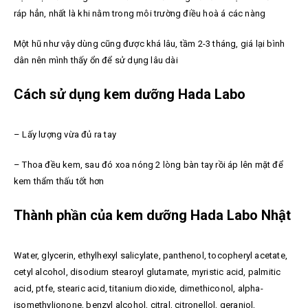
ráp hẳn, nhất là khi nằm trong môi trường điều hoà á các nàng
Một hũ như vậy dùng cũng được khá lâu, tầm 2-3 tháng, giá lại bình
dân nên mình thấy ổn để sử dụng lâu dài
Cách sử dụng kem dưỡng Hada Labo
– Lấy lượng vừa đủ ra tay
– Thoa đều kem, sau đó xoa nóng 2 lòng bàn tay rồi áp lên mặt để
kem thẩm thấu tốt hơn
Thành phần của kem dưỡng Hada Labo Nhật
Water, glycerin, ethylhexyl salicylate, panthenol, tocopheryl acetate,
cetyl alcohol, disodium stearoyl glutamate, myristic acid, palmitic
acid, ptfe, stearic acid, titanium dioxide, dimethiconol, alpha-
isomethylionone, benzyl alcohol, citral, citronellol, geraniol,