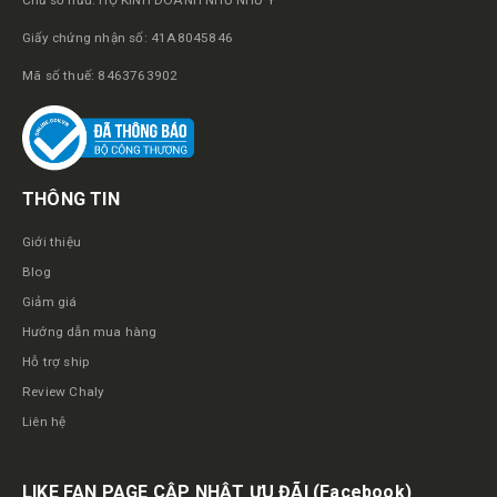
Chủ sở hữu: HỘ KINH DOANH NHƯ NHƯ Ý
Giấy chứng nhận số: 41A8045846
Mã số thuế: 8463763902
THÔNG TIN
Giới thiệu
Blog
Giảm giá
Hướng dẫn mua hàng
Hỗ trợ ship
Review Chaly
Liên hệ
LIKE FAN PAGE CẬP NHẬT ƯU ĐÃI
(Facebook)