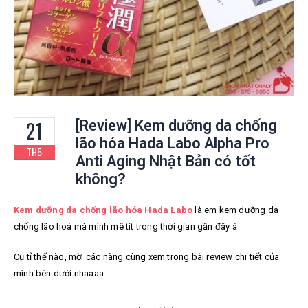
21
[Review] Kem dưỡng da chống
lão hóa Hada Labo Alpha Pro
TH5
Anti Aging Nhật Bản có tốt
không?
Kem dưỡng da chống lão hóa Hada Labo
là
em kem dưỡng da
chống lão hoá mà mình mê tít trong thời gian gần đây á
Cụ tỉ thế nào, mời các nàng cùng xem trong bài review chi tiết của
mình bên dưới nhaaaa