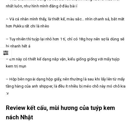
nhất luôn, như hình mình đăng ở đâu bài í
– Và cá nhân mình thấy, là thiết kế, màu sắc… nhìn chanh sả, bắt mắt
hơn Pukku rất chi là nhèo
– Tuy nhiên thì tuýp lại nhỏ hơn 1 tí, chỉ có 18g hoy nên sợ là dùng sẽ
bị nhanh hết á
– Em này có thiết kế dạng nắp vặn, kiểu giống giống với mấy tuýp
kem trị mụn
– Hộp bên ngoài dạng hộp giấy, nên thường là sau khi lấy lên từ mấy
tầng hàng của anh shipper, là đều ít nhiều bị méo chỗ này mó chỗ kia
:v
Review kết cấu, mùi hương của tuýp kem
nách Nhật