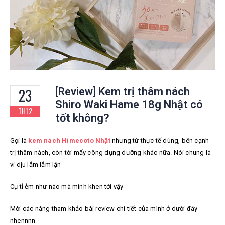
23
[Review] Kem trị thâm nách
Shiro Waki Hame 18g Nhật có
TH12
tốt không?
Gọi là
kem nách Himecoto Nhật
nhưng
từ thực tế dùng, bên cạnh
trị thâm nách, còn tới mấy công dụng dưỡng khác nữa. Nói chung là
vi dịu lắm lắm lận
Cụ tỉ ẻm như nào mà mình khen tới vậy
Mời các nàng tham khảo bài review chi tiết của mình ở dưới đây
nhennnn