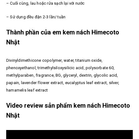
– Cuối cùng, lau hoặc rửa sạch lại với nước
– Sử dụng đều đặn 2-3 lần/ tuần
Thành phần của em kem nách Himecoto
Nhật
Divinyldimethicone copolymer, water, titanium oxide,
phenoxyethanol, trimethylsiloxysilicic acid, polysorbate 60,
methylparaben, fragrance, BG, glyceryl, dextrin, glycolic acid,
papain, lavender flower extract, eucalyptus leaf extract, silver,
hamamelis leaf extract
Video review sản phẩm kem nách Himecoto
Nhật