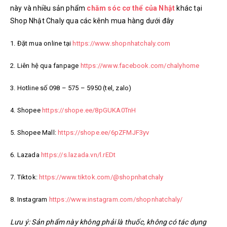
này và nhiều sản phẩm
chăm sóc cơ thể của Nhật
khác tại
Shop Nhật Chaly qua các kênh mua hàng dưới đây
1. Đặt mua online tại
https://www.shopnhatchaly.com
2. Liên hệ qua fanpage
https://www.facebook.com/chalyhome
3. Hotline số 098 – 575 – 5950 (tel, zalo)
4. Shopee
https://shope.ee/8pGUKA0TnH
5. Shopee Mall:
https://shope.ee/6pZFMJF3yv
6. Lazada
https://s.lazada.vn/l.rEDt
7. Tiktok:
https://www.tiktok.com/@shopnhatchaly
8. Instagram
https://www.instagram.com/shopnhatchaly/
Lưu ý: Sản phẩm này không phải là thuốc, không có tác dụng