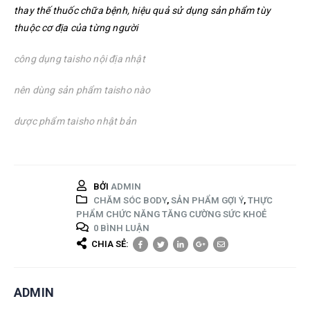
thay thế thuốc chữa bệnh, hiệu quả sử dụng sản phẩm tùy
thuộc cơ địa của từng người
công dụng taisho nội địa nhật
nên dùng sản phẩm taisho nào
dược phẩm taisho nhật bản
BỞI
ADMIN
CHĂM SÓC BODY
,
SẢN PHẨM GỢI Ý
,
THỰC
PHẨM CHỨC NĂNG TĂNG CƯỜNG SỨC KHOẺ
0 BÌNH LUẬN
CHIA SẺ:
ADMIN