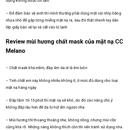
dụng không được tốt lắm.
– Để đảm bảo vệ sinh thì mình thường phải dùng một cái nhíp bằng
nhựa nhỏ để gắp từng miếng mặt nạ ra, sau đó thật nhanh tay dán
lớp giấy bảo vệ lại và cất vào tủ lạnh
Review mùi hương chất mask của mặt nạ CC
Melano
– Chất mask khá mềm, đắp êm da ơi là êm luôn
– Tinh chất em này không nhiều không ít, ở mức đủ dùng cho loại
mặt nạ hàng ngày
– Đắp tầm 10-15 phút thì mặt nạ sẽ khô, do đó các nàng chú ý
không đắp lâu hơn để da bị hút ẩm ngược nha
– Mùi hương thì thoang thoảng nhẹ, không nồng, nhưng mùi cồn
cũng khá rõ. Những nàng không thích cồn thì nên tránh sử dụng nha