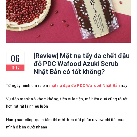
06
[Review] Mặt nạ tẩy da chết đậu
đỏ PDC Wafood Azuki Scrub
TH12
Nhật Bản có tốt không?
Từ ngày mình tìm ra em
mặt nạ đậu đỏ PDC Wafood Nhật Bản
này
Vụ đắp mask nó khoẻ không, tiện ơi là tiện, mà hiệu quả cũng rõ rệt
hơn rất rất là nhiều luôn
Nàng nào cũng quan tâm thì mời theo dõi phần review chi tiết của
mình ở bên dưới nhaaa