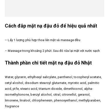
Cách đắp mặt nạ đậu đỏ để hiệu quả nhất
– Lấy 1 lượng phù hợp thoa lên mặt và massage đều
– Massage trong khoảng 2 phút. Sau đó rửa lại mặt với nước sạch
Thành phần chi tiết mặt nạ đậu đỏ Nhật
Water, glycerin, ethylhexyl salicylate, panthenol, tocopheryl acetate,
cetyl alcohol, disodium stearoyl glutamate, myristic acid, palmitic
acid, ptfe, stearic acid, titanium dioxide, dimethiconol, alpha-
isomethylionone, benzyl alcohol, citral, citronellol, geraniol,
limonene, linalool, chlorphenesin, phenoxyethanol, methylparaben,
fragrance