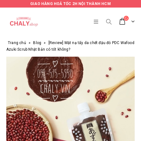
GIAO HÀNG HOẢ TỐC 2H NỘI THÀNH HCM
Trang chủ
»
Blog
»
[Review] Mặt nạ tẩy da chết đậu đỏ PDC Wafood
Azuki Scrub Nhật Bản có tốt không?