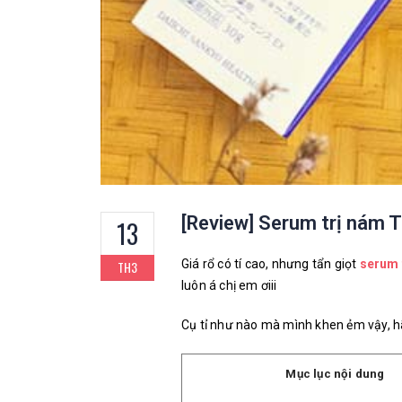
[Review] Serum trị nám 
13
Giá rổ có tí cao, nhưng tẩn giọt
serum 
TH3
luôn á chị em ơiii
Cụ tỉ như nào mà mình khen ẻm vậy, 
Mục lục nội dung