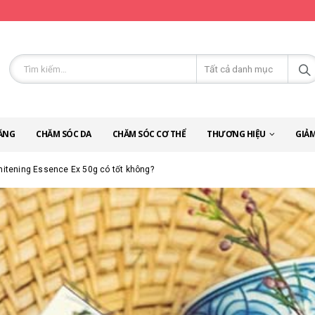
ĂNG
CHĂM SÓC DA
CHĂM SÓC CƠ THỂ
THƯƠNG HIỆU
GIẢM
hitening Essence Ex 50g có tốt không?