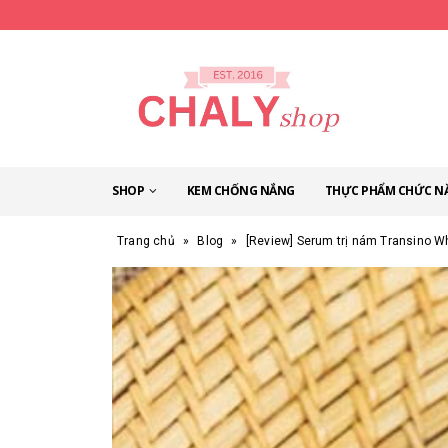
SHOP
KEM CHỐNG NẮNG
THỰC PHẨM CHỨC N
Trang chủ
»
Blog
»
[Review] Serum trị nám Transino W