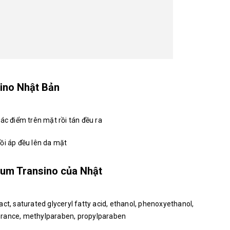
ino Nhật Bản
ác điểm trên mặt rồi tán đều ra
ồi áp đều lên da mặt
erum Transino của Nhật
ct, saturated glyceryl fatty acid, ethanol, phenoxyethanol,
ragrance, methylparaben, propylparaben