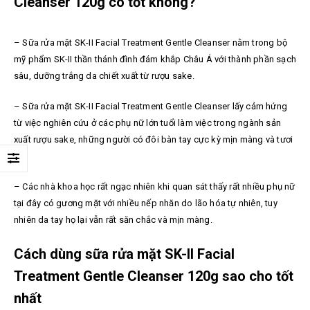
Cleanser 120g có tốt không?
–
Sữa rửa mặt SK-II Facial Treatment Gentle Cleanser nằm trong bộ
mỹ phẩm SK-II thần thánh đình đám khắp Châu Á với thành phần sạch
sâu, dưỡng trắng da chiết xuất từ rượu sake.
–
Sữa rửa mặt SK-II Facial Treatment Gentle Cleanser lấy cảm hứng
từ việc nghiên cứu ở các phụ nữ lớn tuổi làm việc trong ngành sản
xuất rượu sake, những người có đôi bàn tay cực kỳ mịn màng và tươi
trẻ.
–
Các nhà khoa học rất ngạc nhiên khi quan sát thấy rất nhiều phụ nữ
tại đây có gương mặt với nhiều nếp nhăn do lão hóa tự nhiên, tuy
nhiên da tay họ lại vẫn rất săn chắc và mịn màng.
Cách dùng sữa rửa mặt SK-II Facial
Treatment Gentle Cleanser 120g sao cho tốt
nhất