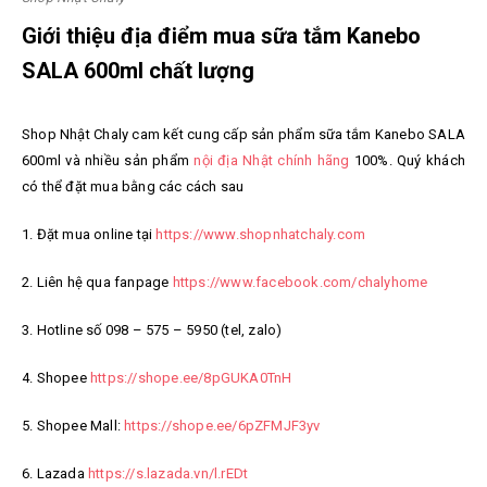
Giới thiệu địa điểm mua sữa tắm Kanebo
SALA 600ml chất lượng
Shop Nhật Chaly cam kết cung cấp sản phẩm s
ữa tắm Kanebo SALA
600ml
và nhiều sản phẩm
nội địa Nhật chính hãng
100%. Quý khách
có thể đặt mua bằng các cách sau
1. Đặt mua online tại
https://www.shopnhatchaly.com
2. Liên hệ qua fanpage
https://www.facebook.com/chalyhome
3. Hotline số 098 – 575 – 5950 (tel, zalo)
4. Shopee
https://shope.ee/8pGUKA0TnH
5. Shopee Mall:
https://shope.ee/6pZFMJF3yv
6. Lazada
https://s.lazada.vn/l.rEDt