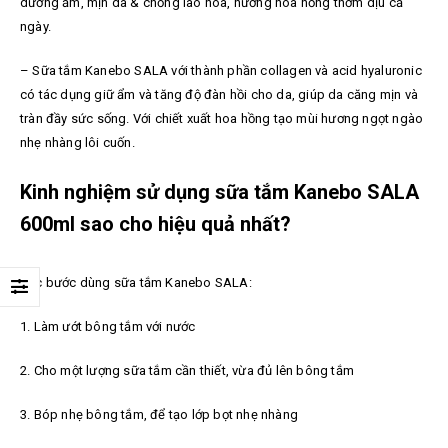
dưỡng ẩm, mịn da & chống lão hóa, hương hoa hồng thơm dịu cả
ngày.
–
Sữa tắm Kanebo SALA với thành phần collagen và acid hyaluronic
có tác dụng giữ ẩm và tăng độ đàn hồi cho da, giúp da căng mịn và
tràn đầy sức sống. Với chiết xuất hoa hồng tạo mùi hương ngọt ngào
nhẹ nhàng lôi cuốn.
Kinh nghiệm sử dụng sữa tắm Kanebo SALA
600ml sao cho hiệu quả nhất?
Các bước dùng s
ữa tắm Kanebo SALA:
1. Làm ướt bông tắm với nước
2. Cho một lượng sữa tắm cần thiết, vừa đủ lên bông tắm
3. Bóp nhẹ bông tắm, để tạo lớp bọt nhẹ nhàng