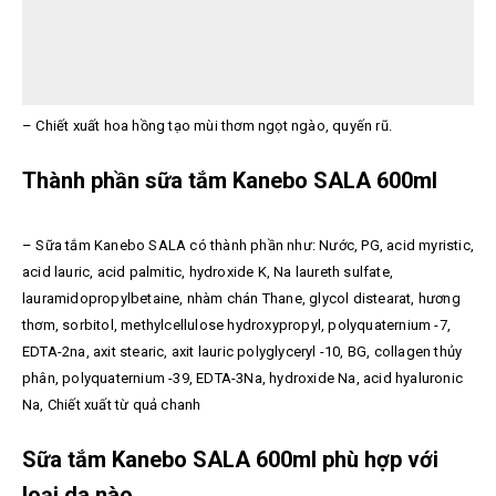
– Chiết xuất hoa hồng tạo mùi thơm ngọt ngào, quyến rũ.
Thành phần sữa tắm Kanebo SALA 600ml
– Sữa tắm Kanebo SALA có thành phần như:
Nước, PG, acid myristic,
acid lauric, acid palmitic, hydroxide K, Na laureth sulfate,
lauramidopropylbetaine, nhàm chán Thane, glycol distearat, hương
thơm, sorbitol, methylcellulose hydroxypropyl, polyquaternium -7,
EDTA-2na, axit stearic, axit lauric polyglyceryl -10, BG, collagen thủy
phân, polyquaternium -39, EDTA-3Na, hydroxide Na, acid hyaluronic
Na, Chiết xuất từ ​​quả chanh
Sữa tắm Kanebo SALA 600ml phù hợp với
loại da nào