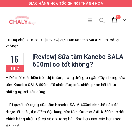
GIAO HÀNG HOẢ TỐC 2H NỘI THÀNH HCM
Trang chủ
»
Blog
»
[Review] Sữa tắm Kanebo SALA 600ml có tốt
không?
16
[Review] Sữa tắm Kanebo SALA
600ml có tốt không?
TH12
–
D
ù mới xuất hiện trên thị trường trong thời gian gần đây, nhưng sữa
tắm Kanebo SALA 600ml đã nhận được rất nhiều phản hồi tốt từ
những người tiêu dùng
– Bí quyết sử dụng sữa tắm Kanebo SALA 600ml như thế nào để
được tốt nhất, địa điểm đặt hàng sữa tắm Kanebo SALA 600ml ở đâu
chính hãng nhất. Tất cả sẽ có trong bài tổng hợp này, các bạn theo
dõi nhé.