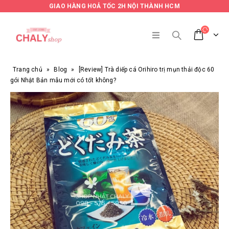
GIAO HÀNG HOẢ TỐC 2H NỘI THÀNH HCM
Trang chủ
»
Blog
»
[Review] Trà diếp cá Orihiro trị mụn thải độc 60
gói Nhật Bản mẫu mới có tốt không?