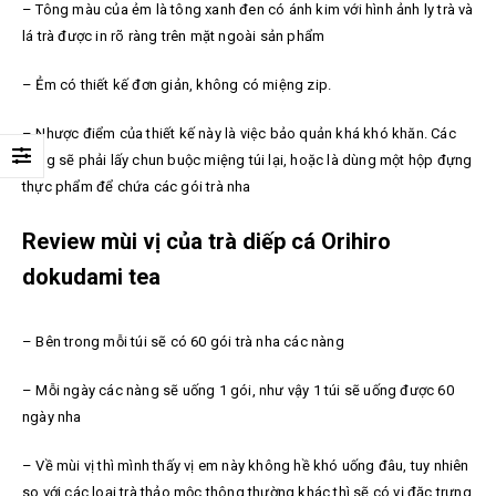
– Tông màu của ẻm là tông xanh đen có ánh kim với hình ảnh ly trà và
lá trà được in rõ ràng trên mặt ngoài sản phẩm
– Ẻm có thiết kế đơn giản, không có miệng zip.
– Nhược điểm của thiết kế này là việc bảo quản khá khó khăn. Các
nàng sẽ phải lấy chun buộc miệng túi lại, hoặc là dùng một hộp đựng
thực phẩm để chứa các gói trà nha
Review mùi vị của trà diếp cá Orihiro
dokudami tea
– Bên trong mỗi túi sẽ có 60 gói trà nha các nàng
– Mỗi ngày các nàng sẽ uống 1 gói, như vậy 1 túi sẽ uống được 60
ngày nha
– Về mùi vị thì mình thấy vị em này không hề khó uống đâu, tuy nhiên
so với các loại trà thảo mộc thông thường khác thì sẽ có vị đặc trưng