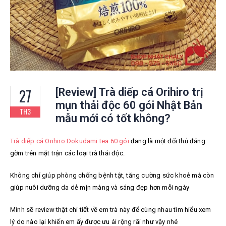
27
[Review] Trà diếp cá Orihiro trị
mụn thải độc 60 gói Nhật Bản
TH3
mẫu mới có tốt không?
Trà diếp cá Orihiro Dokudami tea 60 gói
đang là một đối thủ đáng
gờm trên mặt trận các loại trà thải độc.
Không chỉ giúp phòng chống bệnh tật, tăng cường sức khoẻ mà còn
giúp nuôi dưỡng da dẻ mịn màng và sáng đẹp hơn mỗi ngày
Mình sẽ review thật chi tiết về em trà này để cùng nhau tìm hiểu xem
lý do nào lại khiến em ấy được ưu ái rộng rãi như vậy nhé