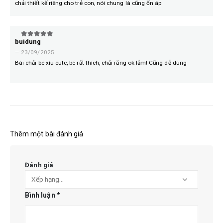
chải thiết kế riêng cho trẻ con, nói chung là cũng ổn áp
buidung
5
trên 5
–
23/09/2025
Bài chải bé xíu cute, bé rất thích, chải răng ok lắm! Cũng dễ dùng
Thêm một bài đánh giá
Đánh giá
Bình luận
*