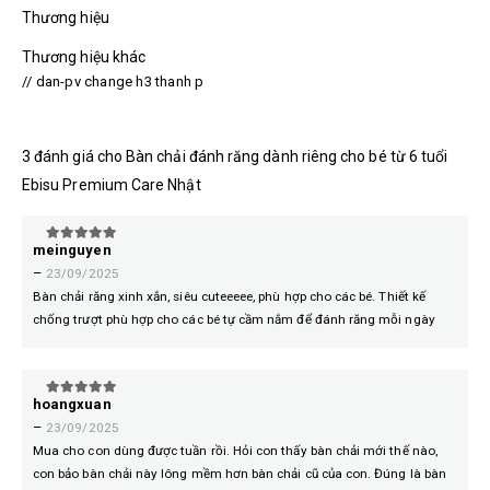
Thương hiệu
Thương hiệu khác
// dan-pv change h3 thanh p
3 đánh giá cho
Bàn chải đánh răng dành riêng cho bé từ 6 tuổi
Ebisu Premium Care Nhật
meinguyen
5
trên 5
–
23/09/2025
Bàn chải răng xinh xắn, siêu cuteeeee, phù hợp cho các bé. Thiết kế
chống trượt phù hợp cho các bé tự cầm nắm để đánh răng mỗi ngày
hoangxuan
5
trên 5
–
23/09/2025
Mua cho con dùng được tuần rồi. Hỏi con thấy bàn chải mới thế nào,
con bảo bàn chải này lông mềm hơn bàn chải cũ của con. Đúng là bàn