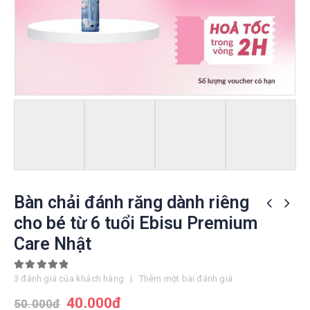
Bàn chải đánh răng dành riêng
cho bé từ 6 tuổi Ebisu Premium
Care Nhật
5.00
out of 5
3
đánh giá của khách hàng
|
Thêm một bài đánh giá
40.000
đ
50.000
đ