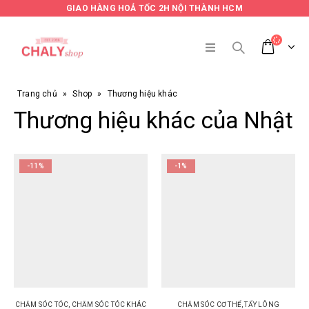
GIAO HÀNG HOẢ TỐC 2H NỘI THÀNH HCM
Trang chủ
»
Shop
»
Thương hiệu khác
Thương hiệu khác của Nhật
-11%
-1%
CHĂM SÓC TÓC
,
CHĂM SÓC TÓC KHÁC
CHĂM SÓC CƠ THỂ
,
TẨY LÔNG