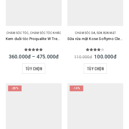
CHĂM SÓC TÓC
,
CHĂM SÓC TÓC KHÁC
CHĂM SÓC DA
,
SỮA RỬA MẶT
Kem duỗi tóc Proqualite W Treatment Set Utena Nhật Bản
Sữa rửa mặt Kose Softymo Cleansing Wash Nhật Bản
5.00
out of 5
4.00
out of 5
360.000
đ
–
475.000
đ
100.000
đ
110.000
đ
TÙY CHỌN
TÙY CHỌN
-20%
-14%