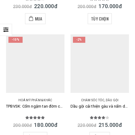
4.00
out of 5
5.00
out of 5
220.000
đ
170.000
đ
230.000
đ
200.000
đ
MUA
TÙY CHỌN
-10%
-2%
HOÁ MỸ PHẨM & KHÁC
CHĂM SÓC TÓC
,
DẦU GỘI
TPBVSK: Cốm ngậm tan đờm cải thiện đau họng viêm họng Ryukakusan Direct Stick Nhật
Dầu gội cải thiện gàu và nấm da đầu Lion Okuto Nhật
5.00
out of 5
4.00
out of 5
180.000
đ
215.000
đ
200.000
đ
220.000
đ