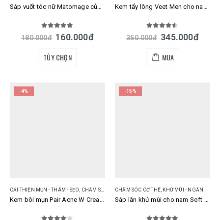
Sáp vuốt tóc nữ Matomage của Nhật Bản
Kem tẩy lông Veet Men cho nam giới Nhật Bản
5.00
out of 5
4.50
out of 5
160.000
đ
345.000
đ
180.000
đ
350.000
đ
TÙY CHỌN
MUA
-4%
-15%
CẢI THIỆN MỤN - THÂM - SẸO
,
CHĂM SÓC DA
CHĂM SÓC CƠ THỂ
,
KHỬ MÙI - NGĂN MỒ HÔI
Kem bôi mụn Pair Acne W Cream Nhật Bản 24g mẫu mới
Sáp lăn khử mùi cho nam Soft Stone Nhật 20g