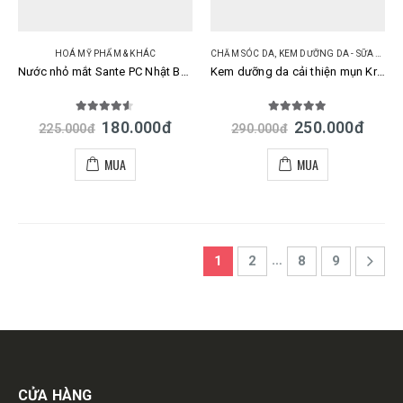
HOÁ MỸ PHẨM & KHÁC
CHĂM SÓC DA
,
KEM DƯỠNG DA - SỮA DƯỠNG DA
Nước nhỏ mắt Sante PC Nhật Bản chống ánh sáng xanh
Kem dưỡng da cải thiện mụn Kracie Hadabisei Acne Care Facial Cream Nhật
4.50
out of 5
5.00
out of 5
180.000
đ
250.000
đ
225.000
đ
290.000
đ
MUA
MUA
…
1
2
8
9
Get in touch
CỬA HÀNG