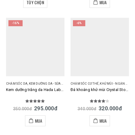
TÙY CHỌN
MUA
-16%
-6%
CHĂM SÓC DA
,
KEM DƯỠNG DA - SỮA DƯỠNG DA
CHĂM SÓC CƠ THỂ
,
KHỬ MÙI - NGĂN MỒ HÔI
Kem dưỡng trắng da Hada Labo Shirojyun 50gr
Đá khoáng khử mùi Crystal Stone Nhật Bản mẫu mới
5.00
out of 5
4.00
out of 5
295.000
đ
320.000
đ
350.000
đ
340.000
đ
MUA
MUA