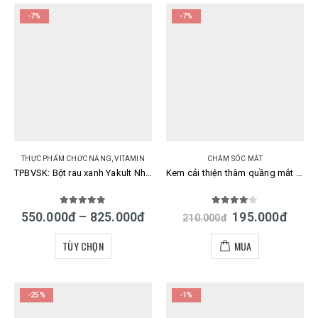
-7%
-7%
THỰC PHẨM CHỨC NĂNG
,
VITAMIN
CHĂM SÓC MẮT
TPBVSK: Bột rau xanh Yakult Nhật Bản 60/90 gói mẫu mới
Kem cải thiện thâm quầng mắt Kumargic Eye Nhật
5.00
out of 5
4.00
out of 5
550.000
đ
–
825.000
đ
195.000
đ
210.000
đ
TÙY CHỌN
MUA
-25%
-1%