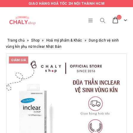
GIAO HÀNG HOẢ TỐC 2H NỘI THÀNH HCM
Trang chủ
»
Shop
»
Hoá mỹ phẩm & Khác
»
Dung dịch vệ sinh
vùng kín phụ nữ Inclear Nhật Bản
GIẢM GIÁ