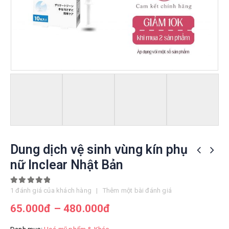
Dung dịch vệ sinh vùng kín phụ
nữ Inclear Nhật Bản
5.00
out of 5
1
đánh giá của khách hàng
|
Thêm một bài đánh giá
65.000
đ
–
480.000
đ