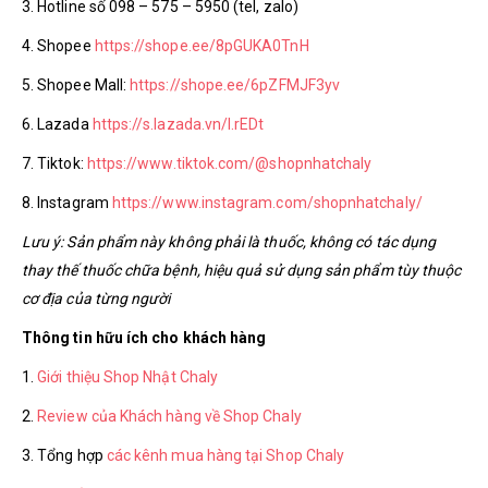
3. Hotline số 098 – 575 – 5950 (tel, zalo)
4. Shopee
https://shope.ee/8pGUKA0TnH
5. Shopee Mall:
https://shope.ee/6pZFMJF3yv
6. Lazada
https://s.lazada.vn/l.rEDt
7. Tiktok:
https://www.tiktok.com/@shopnhatchaly
8. Instagram
https://www.instagram.com/shopnhatchaly/
Lưu ý: Sản phẩm này không phải là thuốc, không có tác dụng
thay thế thuốc chữa bệnh, hiệu quả sử dụng sản phẩm tùy thuộc
cơ địa của từng người
Thông tin hữu ích cho khách hàng
1.
Giới thiệu Shop Nhật Chaly
2.
Review của Khách hàng về Shop Chaly
3. Tổng hợp
các kênh mua hàng tại Shop Chaly