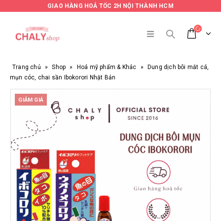
GIAO HÀNG HOẢ TỐC 2H NỘI THÀNH HCM
Trang chủ
»
Shop
»
Hoá mỹ phẩm & Khác
»
Dung dịch bôi mắt cá,
mụn cóc, chai sần Ibokorori Nhật Bản
GIẢM GIÁ