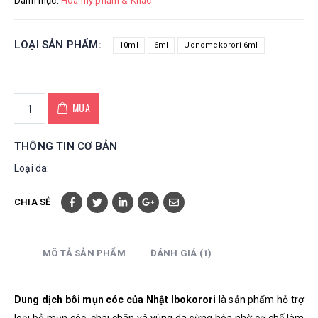
Danh mục:
Hoá mỹ phẩm & Khác
LOẠI SẢN PHẨM
10ml
6ml
Uonomekorori 6ml
MUA
THÔNG TIN CƠ BẢN
Loại da:
CHIA SẺ
MÔ TẢ SẢN PHẨM
ĐÁNH GIÁ (1)
Dung dịch bôi mụn cóc của Nhật Ibokorori
là sản phẩm hỗ trợ
loại bỏ mụn cóc, chai chân và vùng da sừng hóa nhờ cơ chế làm