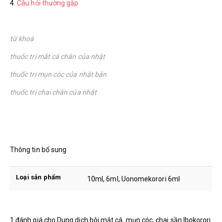
4.
Câu hỏi thường gặp
từ khoá
thuốc trị mắt cá chân của nhật
thuốc trị mụn cóc của nhật bản
thuốc trị chai chân của nhật
Thông tin bổ sung
Loại sản phẩm
10ml, 6ml, Uonomekorori 6ml
1 đánh giá cho
Dung dịch bôi mắt cá, mụn cóc, chai sần Ibokorori