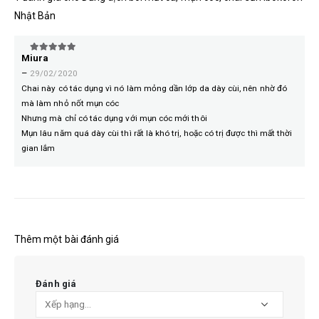
Nhật Bản
Miura
5
trên 5
–
29/02/2020
Chai này có tác dụng vì nó làm mỏng dần lớp da dày cùi, nên nhờ đó
mà làm nhỏ nốt mụn cóc
Nhưng mà chỉ có tác dụng với mụn cóc mới thôi
Mụn lâu năm quá dày cùi thì rất là khó trị, hoặc có trị được thì mất thời
gian lắm
Thêm một bài đánh giá
Đánh giá