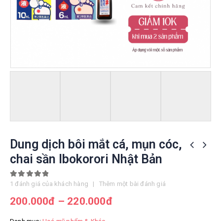
Dung dịch bôi mắt cá, mụn cóc,
chai sần Ibokorori Nhật Bản
5.00
out of 5
1
đánh giá của khách hàng
|
Thêm một bài đánh giá
200.000
đ
–
220.000
đ