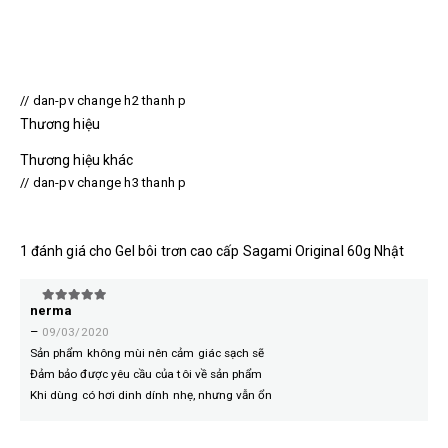
// dan-pv change h2 thanh p
Thương hiệu
Thương hiệu khác
// dan-pv change h3 thanh p
1 đánh giá cho
Gel bôi trơn cao cấp Sagami Original 60g Nhật
nerma
5
trên 5
–
09/03/2020
Sản phẩm không mùi nên cảm giác sạch sẽ
Đảm bảo được yêu cầu của tôi về sản phẩm
Khi dùng có hơi dinh dính nhẹ, nhưng vẫn ổn