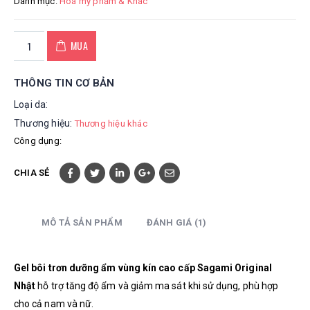
Danh mục:
Hoá mỹ phẩm & Khác
MUA
THÔNG TIN CƠ BẢN
Loại da:
Thương hiệu:
Thương hiệu khác
Công dụng:
CHIA SẺ
MÔ TẢ SẢN PHẨM
ĐÁNH GIÁ (1)
Gel bôi trơn dưỡng ẩm vùng kín cao cấp Sagami Original
Nhật
hỗ trợ tăng độ ẩm và giảm ma sát khi sử dụng, phù hợp
cho cả nam và nữ.