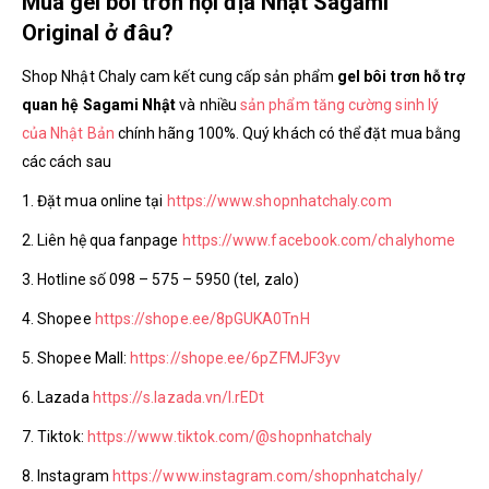
Mua gel bôi trơn nội địa Nhật Sagami
Original ở đâu?
Shop Nhật Chaly cam kết cung cấp sản phẩm
gel bôi trơn hỗ trợ
quan hệ Sagami Nhật
và nhiều
sản phẩm tăng cường sinh lý
của Nhật Bản
chính hãng 100%. Quý khách có thể đặt mua bằng
các cách sau
1. Đặt mua online tại
https://www.shopnhatchaly.com
2. Liên hệ qua fanpage
https://www.facebook.com/chalyhome
3. Hotline số 098 – 575 – 5950 (tel, zalo)
4. Shopee
https://shope.ee/8pGUKA0TnH
5. Shopee Mall:
https://shope.ee/6pZFMJF3yv
6. Lazada
https://s.lazada.vn/l.rEDt
7. Tiktok:
https://www.tiktok.com/@shopnhatchaly
8. Instagram
https://www.instagram.com/shopnhatchaly/