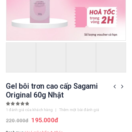
Gel bôi trơn cao cấp Sagami
Original 60g Nhật
5.00
out of 5
1
đánh giá của khách hàng
|
Thêm một bài đánh giá
195.000
đ
220.000
đ