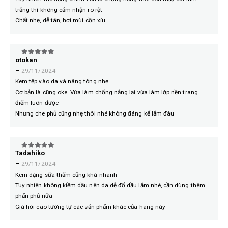
trắng thì không cảm nhận rõ rệt
Chất nhẹ, dễ tán, hơi mùi cồn xíu
otokan
5
trên 5
–
29/11/2024
Kem tệp vào da và nâng tông nhẹ.
Cơ bản là cũng oke. Vừa làm chống nắng lại vừa làm lớp nền trang
điểm luôn được
Nhưng che phủ cũng nhẹ thôi nhé không đáng kể lắm đâu
Tadahiko
5
trên 5
–
29/11/2024
Kem dạng sữa thấm cũng khá nhanh
Tuy nhiên không kiềm dầu nên da dễ đổ dầu lắm nhé, cần dùng thêm
phấn phủ nữa
Giá hơi cao tương tự các sản phẩm khác của hãng này