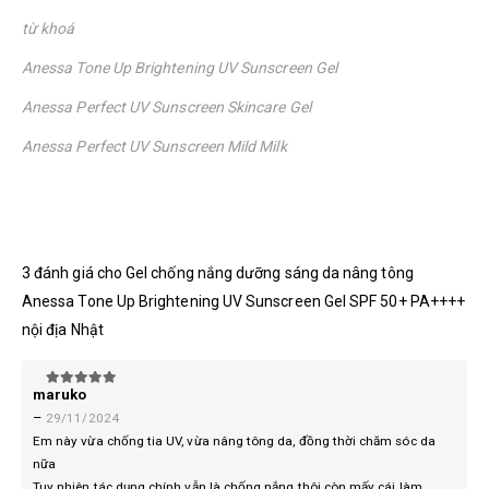
từ khoá
Anessa Tone Up Brightening UV Sunscreen Gel
Anessa Perfect UV Sunscreen Skincare Gel
Anessa Perfect UV Sunscreen Mild Milk
3 đánh giá cho
Gel chống nắng dưỡng sáng da nâng tông
Anessa Tone Up Brightening UV Sunscreen Gel SPF 50+ PA++++
nội địa Nhật
maruko
5
trên 5
–
29/11/2024
Em này vừa chống tia UV, vừa nâng tông da, đồng thời chăm sóc da
nữa
Tuy nhiên tác dụng chính vẫn là chống nắng thôi còn mấy cái làm