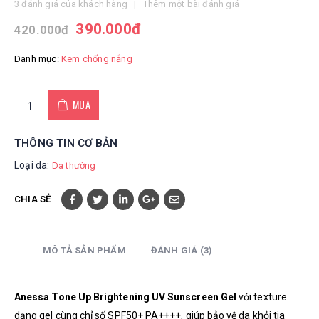
5.00
out of 5
3
đánh giá của khách hàng
|
Thêm một bài đánh giá
390.000
đ
420.000
đ
Danh mục:
Kem chống nắng
MUA
THÔNG TIN CƠ BẢN
Loại da:
Da thường
CHIA SẺ
MÔ TẢ SẢN PHẨM
ĐÁNH GIÁ (3)
Anessa Tone Up Brightening UV Sunscreen Gel
với texture
dạng gel cùng chỉ số SPF50+ PA++++, giúp bảo vệ da khỏi tia