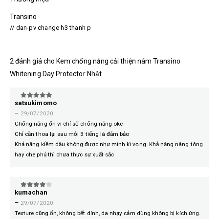
Transino
// dan-pv change h3 thanh p
2 đánh giá cho
Kem chống nắng cải thiện nám Transino
Whitening Day Protector Nhật
satsukimomo
5
trên 5
–
29/07/2020
Chống nắng ổn vì chỉ số chống nắng oke
Chỉ cần thoa lại sau mỗi 3 tiếng là đảm bảo
Khả năng kiềm dầu không được như mình kì vọng. Khả năng nâng tông
hay che phủ thì chưa thực sự xuất sắc
kumachan
4
trên 5
–
29/07/2020
Texture cũng ổn, không bết dính, da nhạy cảm dùng không bị kích ứng.