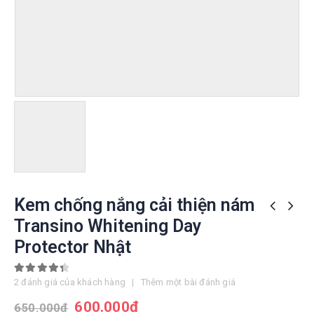
Kem chống nắng cải thiện nám
Transino Whitening Day
Protector Nhật
4.50
out of 5
2
đánh giá của khách hàng
|
Thêm một bài đánh giá
600.000
đ
650.000
đ