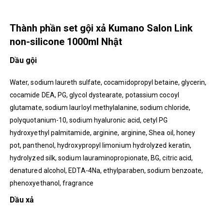
Thành phần set gội xả Kumano Salon Link
non-silicone 1000ml Nhật
Dầu gội
Water, sodium laureth sulfate, cocamidopropyl betaine, glycerin,
cocamide DEA, PG, glycol dystearate, potassium cocoyl
glutamate, sodium laurloyl methylalanine, sodium chloride,
polyquotanium-10, sodium hyaluronic acid, cetyl PG
hydroxyethyl palmitamide, arginine, arginine, Shea oil, honey
pot, panthenol, hydroxypropyl limonium hydrolyzed keratin,
hydrolyzed silk, sodium lauraminopropionate, BG, citric acid,
denatured alcohol, EDTA-4Na, ethylparaben, sodium benzoate,
phenoxyethanol, fragrance
Dầu xả