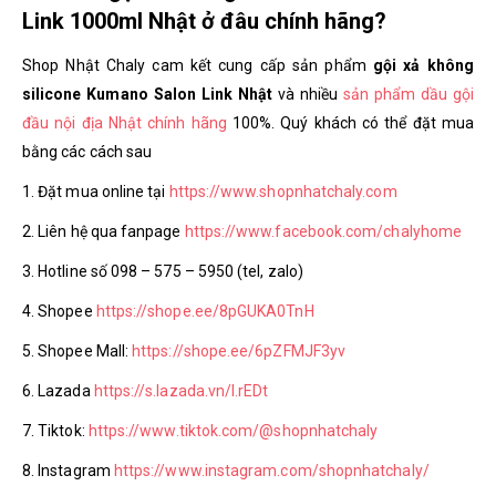
Link 1000ml Nhật ở đâu chính hãng?
Shop Nhật Chaly cam kết cung cấp sản phẩm
gội xả không
silicone Kumano Salon Link Nhật
và nhiều
sản phẩm dầu gội
đầu nội địa Nhật chính hãng
100%. Quý khách có thể đặt mua
bằng các cách sau
1. Đặt mua online tại
https://www.shopnhatchaly.com
2. Liên hệ qua fanpage
https://www.facebook.com/chalyhome
3. Hotline số 098 – 575 – 5950 (tel, zalo)
4. Shopee
https://shope.ee/8pGUKA0TnH
5. Shopee Mall:
https://shope.ee/6pZFMJF3yv
6. Lazada
https://s.lazada.vn/l.rEDt
7. Tiktok:
https://www.tiktok.com/@shopnhatchaly
8. Instagram
https://www.instagram.com/shopnhatchaly/