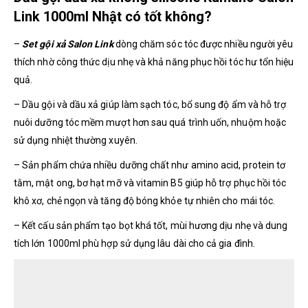
Link 1000ml Nhật có tốt không?
–
Set gội xả Salon Link
dòng chăm sóc tóc được nhiều người yêu
thích nhờ công thức dịu nhẹ và khả năng phục hồi tóc hư tổn hiệu
quả.
– Dầu gội và dầu xả giúp làm sạch tóc, bổ sung độ ẩm và hỗ trợ
nuôi dưỡng tóc mềm mượt hơn sau quá trình uốn, nhuộm hoặc
sử dụng nhiệt thường xuyên.
– Sản phẩm chứa nhiều dưỡng chất như amino acid, protein tơ
tằm, mật ong, bơ hạt mỡ và vitamin B5 giúp hỗ trợ phục hồi tóc
khô xơ, chẻ ngọn và tăng độ bóng khỏe tự nhiên cho mái tóc.
– Kết cấu sản phẩm tạo bọt khá tốt, mùi hương dịu nhẹ và dung
tích lớn 1000ml phù hợp sử dụng lâu dài cho cả gia đình.