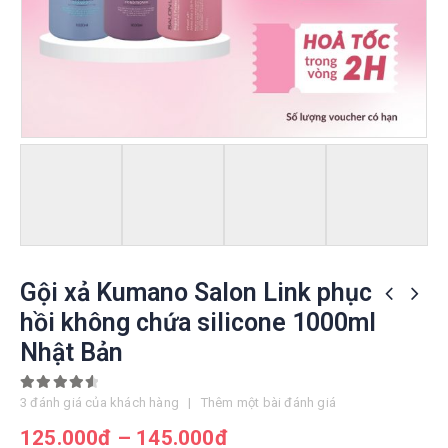
Gội xả Kumano Salon Link phục
hồi không chứa silicone 1000ml
Nhật Bản
4.67
out of 5
3
đánh giá của khách hàng
|
Thêm một bài đánh giá
125.000
đ
–
145.000
đ