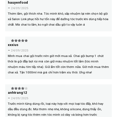
hauyenfood
5
trên 5
–
24/09/2025
Thơm lắm, gội thích nha. Tóc mình khô, sắp nhuộm lại nên chọn bộ gội
xả Salon Link phục hồi hư tổn này để dưỡng tóc trước khi dùng tiếp hóa
chất. Mà chai to lắm, ko ngờ chai dầu gội to vậy luôn á
xxxius
5
trên 5
–
24/09/2025
Mình mua chai gội trước nên giờ mới mua xả. Chai gội bump 1 chút
thôi là gội đầy bọt rùi mà còn giữ màu nhuộm tốt lắm (tóc mình
nhuộm màu tím tẩy nha). Giữ ẩm tốt còn thơm nữa. Giờ mới mua thêm
chai xả. Tận 1000ml mà giá chỉ hơn trăm xíu thôi. Ưng nha!
anhtrang12
4
trên 5
–
24/09/2025
Trước mình từng dùng rồi, loại này hợp với mọi loại tóc đấy, khô hay
dầu đều dùng đc. Mùi thơm nhẹ nhẹ, không silicone, dùng thấy ổn,
không bị rụng tóc thêm nên tóc mình có dày và bóng hơn trước