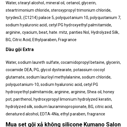
Water, stearyl alcohol, mineral oil, cetanol, glycerin,
steartrimonium chloride, steroxypropyl trimonium chloride,
tyrydes3, (C1214) palace 5, polyquotanium 10, polyquotanium 7,
sodium hyaluronic acid, cetyl PG hydroxyethyl palmitamide,
arginine, cyacium, beat, hate. mitz, panties Nol, Hydrolyzed Silk,
BG, Citric Acid, Ethylparaben, Fragrance
Dầu gội Extra
Water, sodium laureth sulfate, cocamidopropyl betaine, glycerin,
cocamide DEA, PG, glycol dystearate, potassium cocoyl
glutamate, sodium laurloyl methylalanine, sodium chloride,
polyquotanium-10, sodium hyaluronic acid, cetyl PG
hydroxyethyl palmitamide, arginine, arginine, Shea oil, honey
pot, panthenol, hydroxypropyl limonium hydrolyzed keratin,
hydrolyzed silk, sodium lauraminopropionate, BG, citric acid,
denatured alcohol, EDTA-4Na, ethyl paraben, fragrance
Mua set gội xả không silicone Kumano Salon