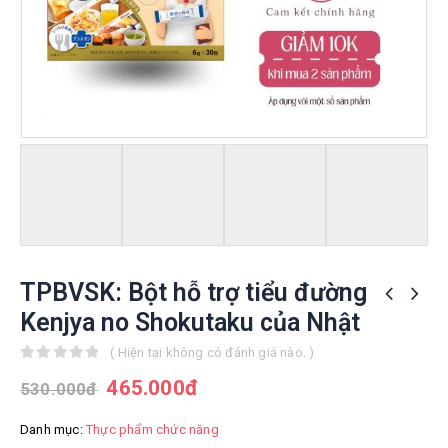
TPBVSK: Bột hỗ trợ tiểu đường
Kenjya no Shokutaku của Nhật
( Hiện tại không có đánh giá nào. )
0
out of 5
465.000
đ
530.000
đ
Danh mục:
Thực phẩm chức năng