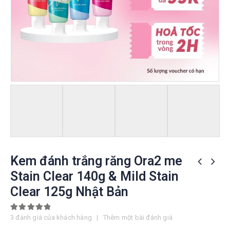
Kem đánh trắng răng Ora2 me
Stain Clear 140g & Mild Stain
Clear 125g Nhật Bản
5.00
out of 5
3
đánh giá của khách hàng
|
Thêm một bài đánh giá