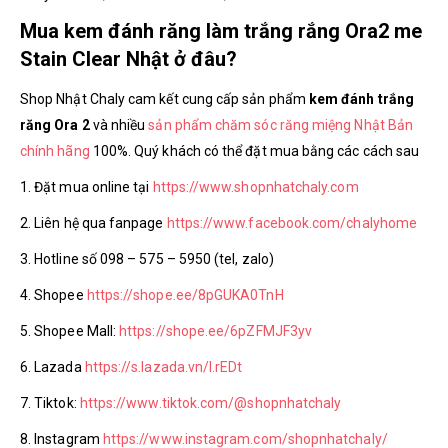
Mua kem đánh răng làm trắng rắng Ora2 me
Stain Clear Nhật ở đâu?
Shop Nhật Chaly cam kết cung cấp sản phẩm
kem đánh trắng
răng Ora 2
và nhiều
sản phẩm chăm sóc răng miệng Nhật Bản
chính hãng
100%. Quý khách có thể đặt mua bằng các cách sau
1. Đặt mua online tại
https://www.shopnhatchaly.com
2. Liên hệ qua fanpage
https://www.facebook.com/chalyhome
3. Hotline số 098 – 575 – 5950 (tel, zalo)
4. Shopee
https://shope.ee/8pGUKA0TnH
5. Shopee Mall:
https://shope.ee/6pZFMJF3yv
6. Lazada
https://s.lazada.vn/l.rEDt
7. Tiktok:
https://www.tiktok.com/@shopnhatchaly
8. Instagram
https://www.instagram.com/shopnhatchaly/