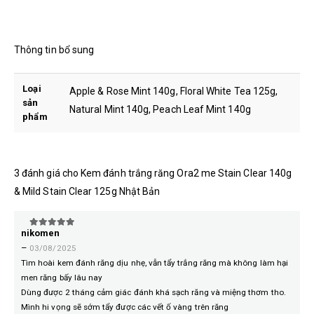
Thông tin bổ sung
Loại
Apple & Rose Mint 140g, Floral White Tea 125g,
sản
Natural Mint 140g, Peach Leaf Mint 140g
phẩm
3 đánh giá cho
Kem đánh trắng răng Ora2 me Stain Clear 140g
& Mild Stain Clear 125g Nhật Bản
nikomen
5
trên 5
–
03/08/2025
Tìm hoài kem đánh răng dịu nhẹ, vẫn tẩy trắng răng mà không làm hại
men răng bấy lâu nay
Dùng được 2 tháng cảm giác đánh khá sạch răng và miệng thơm tho.
Mình hi vọng sẽ sớm tẩy được các vết ố vàng trên răng