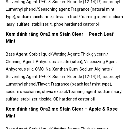
Solventing Agent: PEG-8, Sodium Fluoride (12-14) R), isopropyl
Lumethyl phenol/Seasoning agent: Fragrance (natural mint
type), sodium saccharine, stevia extract/foaming agent: sodium
lauryl sulfate, stabilizer: ti, phoe hardened castor oil
Kem đánh rắng Ora2 me Stain Clear – Peach Leaf
Mint
Base Agent: Sorbit liquid/Wetting Agent: Thick glycerin /
Cleaning Agent: Anhydrous silicate (silica), Viscosizing Agent:
Anhydrous silic, CMC, Na, Xanthan Gum, Sodium Alginate /
Solventing Agent: PEG-8, Sodium Fluoride (12-14) R), isopropyl
Lumethyl phenol/Flavor: Fragrance (peach leaf mint type),
sodium saccharine, stevia extract/foaming agent: sodium lauryl
sulfate, stabilizer: tioxide, OE hardened castor oil
Kem đánh rắng Ora2 me Stain Clear – Apple & Rose
Mint
Base Agent: Sorbit liquid/Wetting Agent: Thick glycerin /