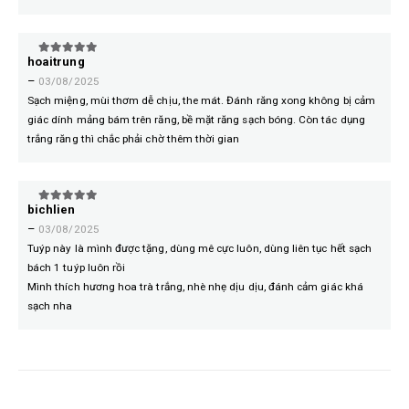
hoaitrung
5
trên 5
–
03/08/2025
Sạch miệng, mùi thơm dễ chịu, the mát. Đánh răng xong không bị cảm
giác dính mảng bám trên răng, bề mặt răng sạch bóng. Còn tác dụng
trắng răng thì chắc phải chờ thêm thời gian
bichlien
5
trên 5
–
03/08/2025
Tuýp này là mình được tặng, dùng mê cực luôn, dùng liên tục hết sạch
bách 1 tuýp luôn rồi
Mình thích hương hoa trà trắng, nhè nhẹ dịu dịu, đánh cảm giác khá
sạch nha