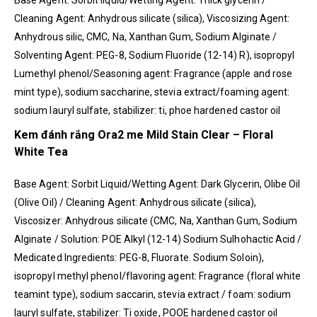
Cleaning Agent: Anhydrous silicate (silica), Viscosizing Agent:
Anhydrous silic, CMC, Na, Xanthan Gum, Sodium Alginate /
Solventing Agent: PEG-8, Sodium Fluoride (12-14) R), isopropyl
Lumethyl phenol/Seasoning agent: Fragrance (apple and rose
mint type), sodium saccharine, stevia extract/foaming agent:
sodium lauryl sulfate, stabilizer: ti, phoe hardened castor oil
Kem đánh rắng Ora2 me Mild Stain Clear – Floral
White Tea
Base Agent: Sorbit Liquid/Wetting Agent: Dark Glycerin, Olibe Oil
(Olive Oil) / Cleaning Agent: Anhydrous silicate (silica),
Viscosizer: Anhydrous silicate (CMC, Na, Xanthan Gum, Sodium
Alginate / Solution: POE Alkyl (12-14) Sodium Sulhohactic Acid /
Medicated Ingredients: PEG-8, Fluorate. Sodium Soloin),
isopropyl methyl phenol/flavoring agent: Fragrance (floral white
teamint type), sodium saccarin, stevia extract / foam: sodium
lauryl sulfate, stabilizer: Ti oxide, POOE hardened castor oil