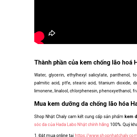
Thành phần của kem chống lão hoá H
Water, glycerin, ethylhexyl salicylate, panthenol, 
palmitic acid, ptfe, stearic acid, titanium dioxide, d
limonene, linalool, chlorphenesin, phenoxyethanol, f
Mua kem dưỡng da chống lão hóa Ha
Shop Nhật Chaly cam kết cung cấp sản phẩm
kem d
sóc da của Hada Labo Nhật chính hãng
100%. Quý khá
1. Đặt mua online tại
https://www.shopnhatchaly.co