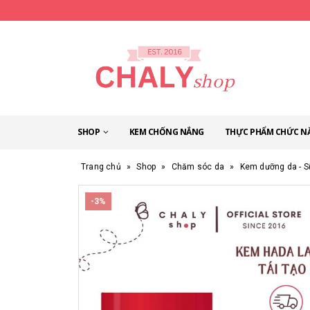
SHOP
KEM CHỐNG NẮNG
THỰC PHẨM CHỨC N
Trang chủ
»
Shop
»
Chăm sóc da
»
Kem dưỡng da - S
-3%