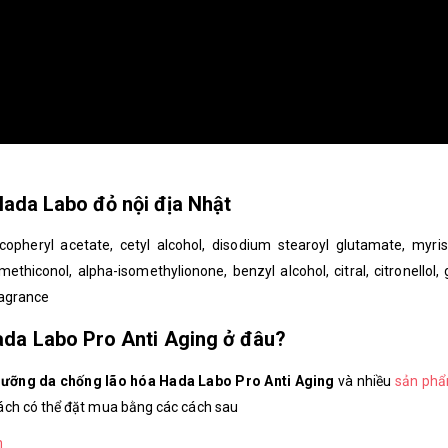
ada Labo đỏ nội địa Nhật
tocopheryl acetate, cetyl alcohol, disodium stearoyl glutamate, myrist
imethiconol, alpha-isomethylionone, benzyl alcohol, citral, citronellol, 
ragrance
da Labo Pro Anti Aging ở đâu?
ưỡng da chống lão hóa Hada Labo Pro Anti Aging
và nhiều
sản ph
ch có thể đặt mua bằng các cách sau
m