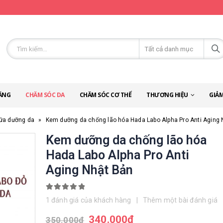
ĂNG
CHĂM SÓC DA
CHĂM SÓC CƠ THỂ
THƯƠNG HIỆU
GIẢM
ữa dưỡng da
»
Kem dưỡng da chống lão hóa Hada Labo Alpha Pro Anti Aging 
Kem dưỡng da chống lão hóa
Hada Labo Alpha Pro Anti
Aging Nhật Bản
5.00
out of 5
1
đánh giá của khách hàng
|
Thêm một bài đánh giá
340.000
đ
350.000
đ