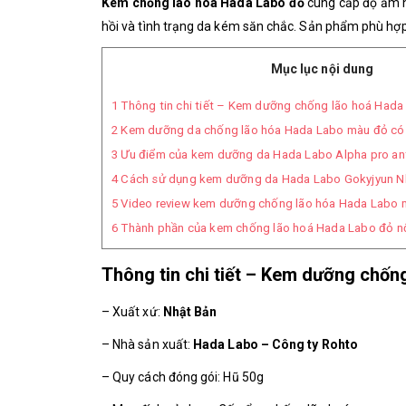
Kem chống lão hoá Hada Labo đỏ
cung cấp độ ẩm nh
hồi và tình trạng da kém săn chắc.
Sản phẩm phù hợp v
Mục lục nội dung
1
Thông tin chi tiết – Kem dưỡng chống lão hoá Hada
2
Kem dưỡng da chống lão hóa Hada Labo màu đỏ có
3
Ưu điểm của kem dưỡng da Hada Labo Alpha pro an
4
Cách sử dụng kem dưỡng da Hada Labo Gokyjyun N
5
Video review kem dưỡng chống lão hóa Hada Labo 
6
Thành phần của kem chống lão hoá Hada Labo đỏ nộ
Thông tin chi tiết – Kem dưỡng chốn
– Xuất xứ:
Nhật Bản
– Nhà sản xuất:
Hada Labo – Công ty Rohto
– Quy cách đóng gói: Hũ 50g