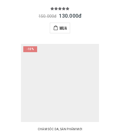
5.00
out of 5
130.000
đ
150.000
đ
MUA
-10%
CHĂM SÓC DA
,
SẢN PHẨM MỚI