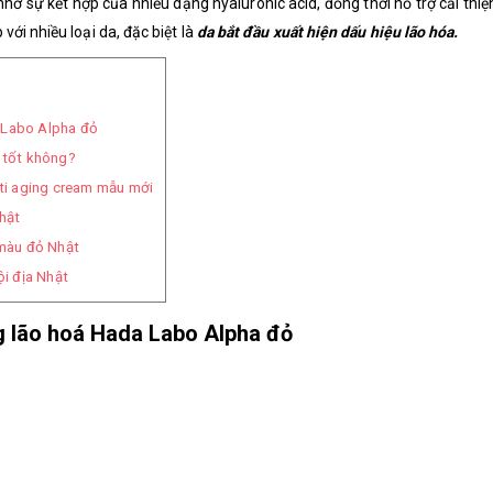
ờ sự kết hợp của nhiều dạng hyaluronic acid, đồng thời hỗ trợ cải thiệ
ới nhiều loại da, đặc biệt là
da bắt đầu xuất hiện dấu hiệu lão hóa.
 Labo Alpha đỏ
 tốt không?
ti aging cream mẫu mới
hật
màu đỏ Nhật
i địa Nhật
g lão hoá Hada Labo Alpha đỏ