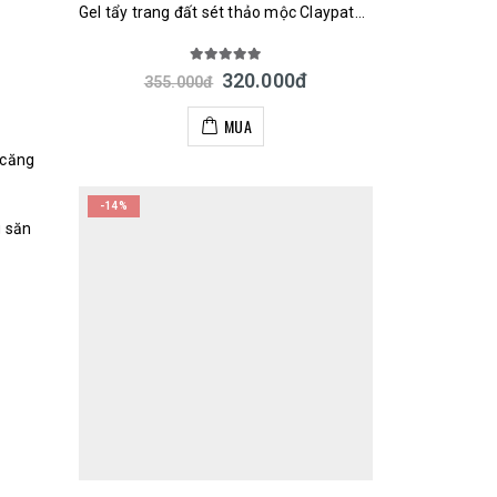
Gel tẩy trang đất sét thảo mộc Claypathy Deep Cleansing Gel 300ml Nhật Bản
5.00
out of 5
320.000
đ
355.000
đ
MUA
 căng
-14%
g săn