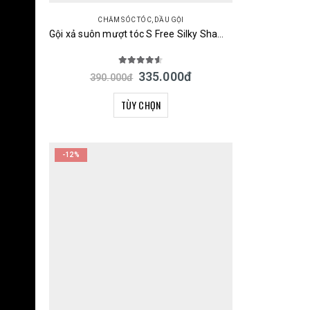
CHĂM SÓC TÓC
,
DẦU GỘI
Gội xả suôn mượt tóc S Free Silky Shampoo & Treatment Smooth 480ml Nhật
4.50
out of 5
335.000
đ
390.000
đ
TÙY CHỌN
-12%