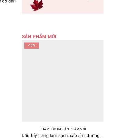
n độ đàn
SẢN PHẨM MỚI
-13%
CHĂM SÓC DA
,
SẢN PHẨM MỚI
Dầu tẩy trang làm sạch, cấp ẩm, dưỡng sáng da Olive & Argan Deve Cleansing Oil Kumano 200ml Nhật