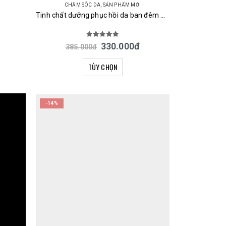
CHĂM SÓC DA
,
SẢN PHẨM MỚI
Tinh chất dưỡng phục hồi da ban đêm URUYOI Night Repair Essence Cosmetex Roland 100ml Nhật Bản
5.00
out of 5
330.000
đ
385.000
đ
TÙY CHỌN
-14%