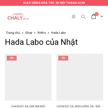
GIAO HÀNG HOẢ TỐC 2H NỘI THÀNH HCM
Trang chủ
»
Shop
»
Rohto
»
Hada Labo
Hada Labo của Nhật
-8%
-6%
CHĂM SÓC DA
,
SỮA RỬA MẶT
CHĂM SÓC DA
,
KEM DƯỠNG DA - SỮA DƯỠNG DA