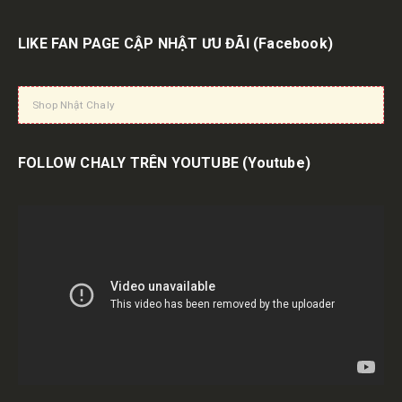
LIKE FAN PAGE CẬP NHẬT ƯU ĐÃI
(Facebook)
Shop Nhật Chaly
Nonsmel Hakugen Earth 145ml của Nhật
FOLLOW CHALY TRÊN YOUTUBE
(Youtube)
hống thấm nước Kose Suncut UV Perfect Milk Super Water Proof 60ml Nhật
siêu chống nước Kose Suncut UV Perfect Essence Super Water Proof 110g Nh