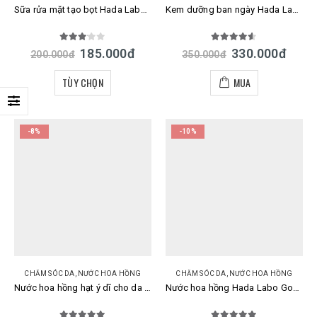
Sữa rửa mặt tạo bọt Hada Labo Nhật Bản Gokujyun Foaming Cleanser chai 160ml
Kem dưỡng ban ngày Hada Labo Koi Gokujyun 7 in 1 UV White Gel SPF 50+ PA++++
3.00
out of 5
4.50
out of 5
185.000
đ
330.000
đ
200.000
đ
350.000
đ
TÙY CHỌN
MUA
-8%
-10%
CHĂM SÓC DA
,
NƯỚC HOA HỒNG
CHĂM SÓC DA
,
NƯỚC HOA HỒNG
Nước hoa hồng hạt ý dĩ cho da mụn Hada Labo mẫu mới
Nước hoa hồng Hada Labo Gokujyun Premium vàng siêu dưỡng ẩm cao cấp của Nhật