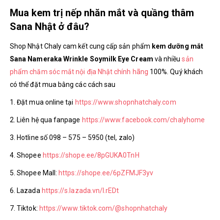
Mua kem trị nếp nhăn mắt và quầng thâm
Sana Nhật ở đâu?
Shop Nhật Chaly cam kết cung cấp sản phẩm
kem dưỡng mắt
Sana Nameraka Wrinkle Soymilk Eye Cream
và nhiều
sản
phẩm chăm sóc mắt nội địa Nhật chính hãng
100%. Quý khách
có thể đặt mua bằng các cách sau
1. Đặt mua online tại
https://www.shopnhatchaly.com
2. Liên hệ qua fanpage
https://www.facebook.com/chalyhome
3. Hotline số 098 – 575 – 5950 (tel, zalo)
4. Shopee
https://shope.ee/8pGUKA0TnH
5. Shopee Mall:
https://shope.ee/6pZFMJF3yv
6. Lazada
https://s.lazada.vn/l.rEDt
7. Tiktok:
https://www.tiktok.com/@shopnhatchaly