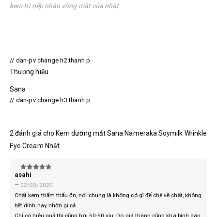
kem trị nếp nhăn vùng mắt của nhật
// dan-pv change h2 thanh p
Thương hiệu
Sana
// dan-pv change h3 thanh p
2 đánh giá cho
Kem dưỡng mắt Sana Nameraka Soymilk Wrinkle
Eye Cream Nhật
asahi
5
trên 5
–
02/03/2020
Chất kem thẩm thấu ổn, nói chung là không có gì để chê về chất, không
bết dính hay nhờn gì cả
Chỉ có hiệu quả thì cũng hơi 50-50 xíu. Do giá thành cũng khá bình dân