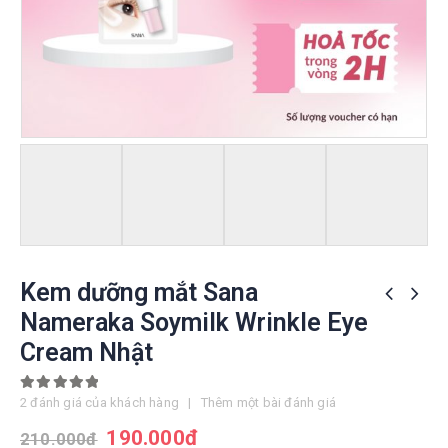
Kem dưỡng mắt Sana
Nameraka Soymilk Wrinkle Eye
Cream Nhật
5.00
out of 5
2
đánh giá của khách hàng
|
Thêm một bài đánh giá
190.000
đ
210.000
đ