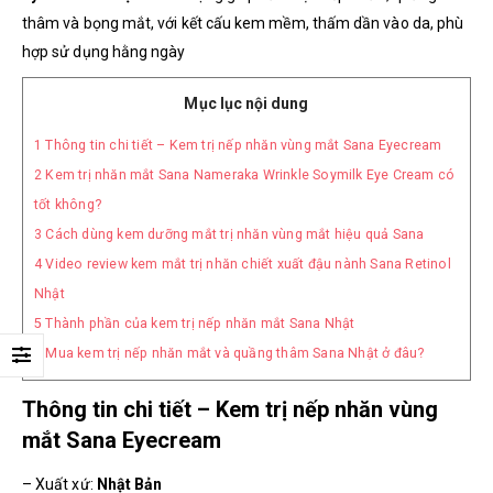
thâm và bọng mắt, với
kết cấu kem mềm, thấm dần vào da, phù
hợp sử dụng hằng ngày
Mục lục nội dung
1
Thông tin chi tiết – Kem trị nếp nhăn vùng mắt Sana Eyecream
2
Kem trị nhăn mắt Sana Nameraka Wrinkle Soymilk Eye Cream có
tốt không?
3
Cách dùng kem dưỡng mắt trị nhăn vùng mắt hiệu quả Sana
4
Video review kem mắt trị nhăn chiết xuất đậu nành Sana Retinol
Nhật
5
Thành phần của kem trị nếp nhăn mắt Sana Nhật
6
Mua kem trị nếp nhăn mắt và quầng thâm Sana Nhật ở đâu?
Thông tin chi tiết – Kem trị nếp nhăn vùng
mắt Sana Eyecream
– Xuất xứ:
Nhật Bản