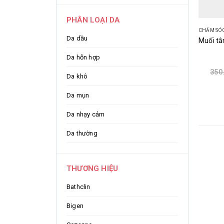
PHÂN LOẠI DA
CHĂM SÓC
Da dầu
Da hỗn hợp
350
Da khô
Da mụn
Da nhạy cảm
Da thường
THƯƠNG HIỆU
Bathclin
Bigen