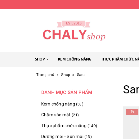
SHOP
KEM CHỐNG NẮNG
THỰC PHẨM CHỨC N
Trang chủ
»
Shop
»
Sana
Sa
DANH MỤC SẢN PHẨM
Kem chống nắng
(53)
-7%
Chăm sóc mắt
(21)
Thực phẩm chức năng
(149)
Dưỡng môi - Son môi
(13)