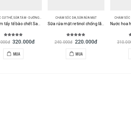
 CƠ THỂ
,
SỮA TẮM - DƯỠNG THỂ
CHĂM SÓC DA
,
SỮA RỬA MẶT
CHĂM SÓC
Muối tắm tẩy tế bào chết Sana Esteny Salt Body Scrub Nhật Bản
Sữa rửa mặt retinol chống lão hoá Sana Nhật
5.00
out of 5
5.00
out of 5
5
320.000
đ
220.000
đ
.000
đ
240.000
đ
310.00
MUA
MUA