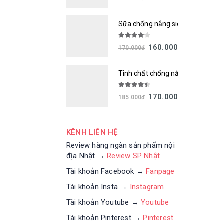
Sữa chống nắng siêu chống thấm
4.00
out of 5
160.000
đ
170.000
đ
Tinh chất chống nắng siêu chốn
4.33
out of 5
170.000
đ
185.000
đ
KÊNH LIÊN HỆ
Review hàng ngàn sản phẩm nội
địa Nhật →
Review SP Nhật
Tài khoản Facebook →
Fanpage
Tài khoản Insta →
Instagram
Tài khoản Youtube →
Youtube
Tài khoản Pinterest →
Pinterest