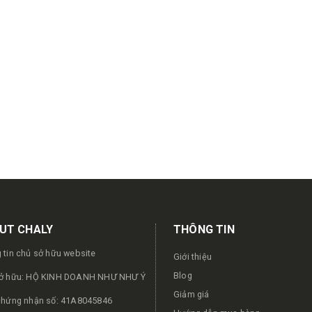
UT CHALY
THÔNG TIN
 tin chủ sở hữu website
Giới thiệu
Blog
ở hữu: HỘ KINH DOANH NHƯ NHƯ Ý
Giảm giá
chứng nhận số: 41A8045846