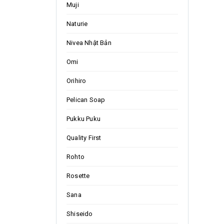
Muji
Naturie
Nivea Nhật Bản
Omi
Orihiro
Pelican Soap
Pukku Puku
Quality First
Rohto
Rosette
Sana
Shiseido