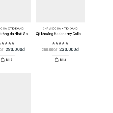
ÓC DA
,
XỊT KHOÁNG
CHĂM SÓC DA
,
XỊT KHOÁNG
Xịt khoáng trắng da Nhật Sana Soy Milk White Mist Lotion
Xịt khoáng Hadanomy Collagen Mist Sana Nhật Bản
.00
out of 5
5.00
out of 5
280.000
đ
230.000
đ
0
đ
250.000
đ
MUA
MUA