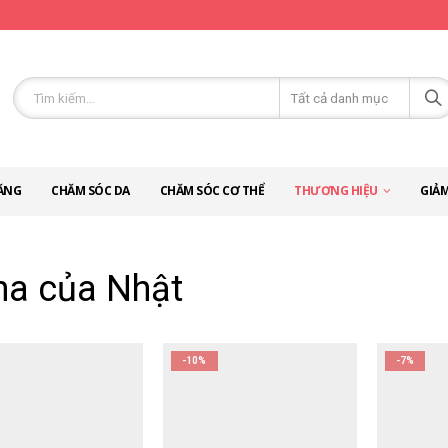
ĂNG
CHĂM SÓC DA
CHĂM SÓC CƠ THỂ
THƯƠNG HIỆU
GIẢM
na của Nhật
-10%
-7%