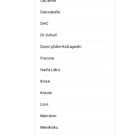
Cezanne
Deonatulle
DHC
Dr Scholl
Dược phẩm Kobayashi
Fracora
Hada Labo
Kose
Kracie
Lion
Mandom
Meishoku