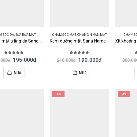
M SÓC DA
,
SỮA RỬA MẶT
CHĂM SÓC MẮT
,
CHỐNG NHĂN MẮT
CHĂM S
Sữa rửa mặt trắng da Sana Nameraka Honpo Medicated White Cleansing Face Wash Nhật
Kem dưỡng mắt Sana Nameraka Soymilk Wrinkle Eye Cream Nhật
5.00
out of 5
5.00
out of 5
5
195.000
đ
190.000
đ
.000
đ
210.000
đ
300.00
MUA
MUA
-8%
-3%