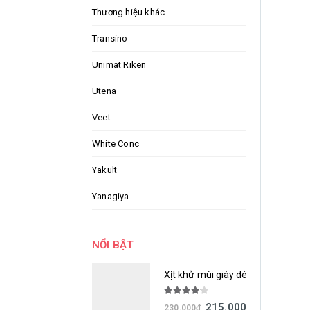
Thương hiệu khác
Transino
Unimat Riken
Utena
Veet
White Conc
Yakult
Yanagiya
NỔI BẬT
Xịt khử mùi giày dép Nonsmel H
4.00
out of 5
215.000
đ
230.000
đ