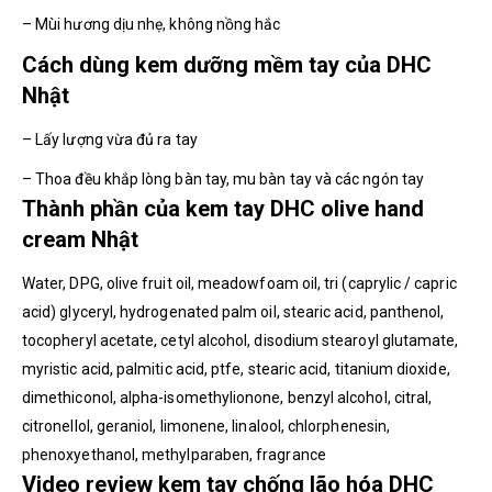
– Mùi hương dịu nhẹ, không nồng hắc
Cách dùng kem dưỡng mềm tay của DHC
Nhật
– Lấy lượng vừa đủ ra tay
– Thoa đều khắp lòng bàn tay, mu bàn tay và các ngón tay
Thành phần của kem tay DHC olive hand
cream Nhật
Water, DPG, olive fruit oil, meadowfoam oil, tri (caprylic / capric
acid) glyceryl, hydrogenated palm oil, stearic acid, panthenol,
tocopheryl acetate, cetyl alcohol, disodium stearoyl glutamate,
myristic acid, palmitic acid, ptfe, stearic acid, titanium dioxide,
dimethiconol, alpha-isomethylionone, benzyl alcohol, citral,
citronellol, geraniol, limonene, linalool, chlorphenesin,
phenoxyethanol, methylparaben, fragrance
Video review kem tay chống lão hóa DHC