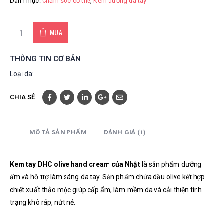
Danh mục:
Chăm sóc cơ thể
,
Kem dưỡng da tay
MUA
THÔNG TIN CƠ BẢN
Loại da:
CHIA SẺ
MÔ TẢ SẢN PHẨM
ĐÁNH GIÁ (1)
Kem tay DHC olive hand cream của Nhật
là sản phẩm dưỡng
ẩm và hỗ trợ làm sáng da tay. Sản phẩm chứa dầu olive kết hợp
chiết xuất thảo mộc giúp cấp ẩm, làm mềm da và cải thiện tình
trạng khô ráp, nứt nẻ.