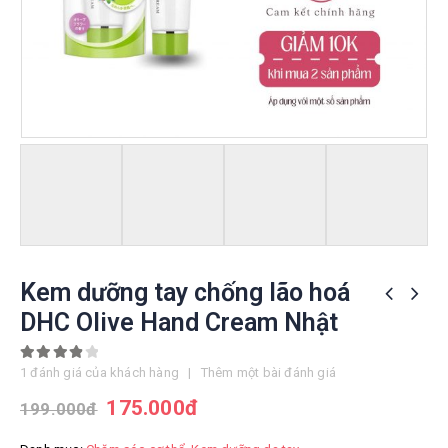
Kem dưỡng tay chống lão hoá
DHC Olive Hand Cream Nhật
4.00
out of 5
1
đánh giá của khách hàng
|
Thêm một bài đánh giá
175.000
đ
199.000
đ