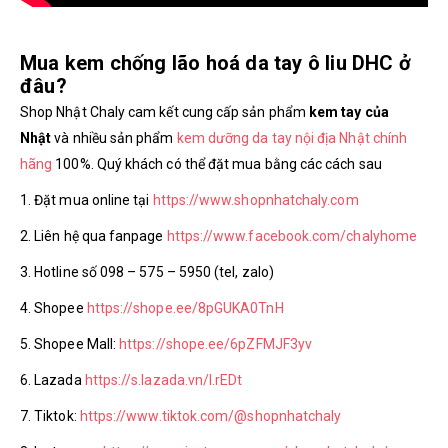
Mua kem chống lão hoá da tay ô liu DHC ở
đâu?
Shop Nhật Chaly cam kết cung cấp sản phẩm
kem tay của
Nhật
và nhiều sản phẩm
kem dưỡng da tay nội địa Nhật chính
hãng
100%. Quý khách có thể đặt mua bằng các cách sau
1. Đặt mua online tại
https://www.shopnhatchaly.com
2. Liên hệ qua fanpage
https://www.facebook.com/chalyhome
3. Hotline số 098 – 575 – 5950 (tel, zalo)
4. Shopee
https://shope.ee/8pGUKA0TnH
5. Shopee Mall:
https://shope.ee/6pZFMJF3yv
6. Lazada
https://s.lazada.vn/l.rEDt
7. Tiktok:
https://www.tiktok.com/@shopnhatchaly