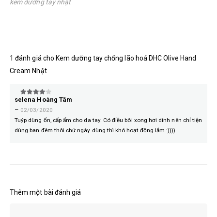
kem dưỡng tay nhật
1 đánh giá cho
Kem dưỡng tay chống lão hoá DHC Olive Hand
Cream Nhật
selena Hoàng Tâm
4
trên 5
–
02/03/2020
Tuýp dùng ổn, cấp ẩm cho da tay. Có điều bôi xong hơi dính nên chỉ tiện
dùng ban đêm thôi chứ ngày dùng thì khó hoạt động lắm :))))
Thêm một bài đánh giá