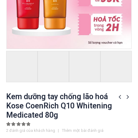
Kem dưỡng tay chống lão hoá
Kose CoenRich Q10 Whitening
Medicated 80g
5.00
out of 5
2
đánh giá của khách hàng
|
Thêm một bài đánh giá