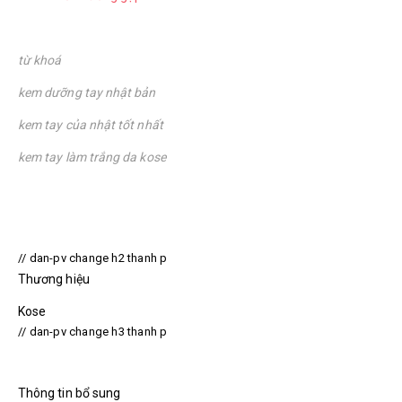
từ khoá
kem dưỡng tay nhật bản
kem tay của nhật tốt nhất
kem tay làm trắng da kose
// dan-pv change h2 thanh p
Thương hiệu
Kose
// dan-pv change h3 thanh p
Thông tin bổ sung