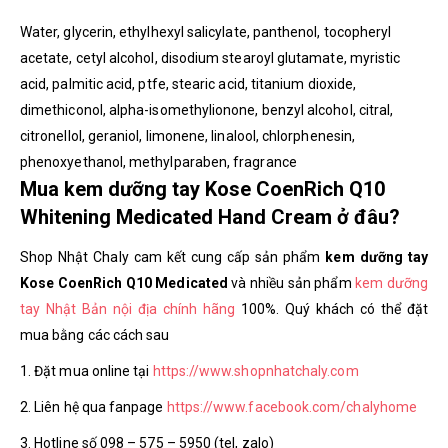
Water, glycerin, ethylhexyl salicylate, panthenol, tocopheryl
acetate, cetyl alcohol, disodium stearoyl glutamate, myristic
acid, palmitic acid, ptfe, stearic acid, titanium dioxide,
dimethiconol, alpha-isomethylionone, benzyl alcohol, citral,
citronellol, geraniol, limonene, linalool, chlorphenesin,
phenoxyethanol, methylparaben, fragrance
Mua kem dưỡng tay Kose CoenRich Q10
Whitening Medicated Hand Cream ở đâu?
Shop Nhật Chaly cam kết cung cấp sản phẩm
kem dưỡng tay
Kose CoenRich Q10 Medicated
và nhiều sản phẩm
kem dưỡng
tay Nhật Bản nội địa chính hãng
100%. Quý khách có thể đặt
mua bằng các cách sau
1. Đặt mua online tại
https://www.shopnhatchaly.com
2. Liên hệ qua fanpage
https://www.facebook.com/chalyhome
3. Hotline số 098 – 575 – 5950 (tel, zalo)