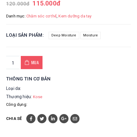
115.000
đ
120.000
đ
Danh mục:
Chăm sóc cơ thể
,
Kem dưỡng da tay
LOẠI SẢN PHẨM
Deep Moisture
Moisture
MUA
THÔNG TIN CƠ BẢN
Loại da:
Thương hiệu:
Kose
Công dụng:
CHIA SẺ