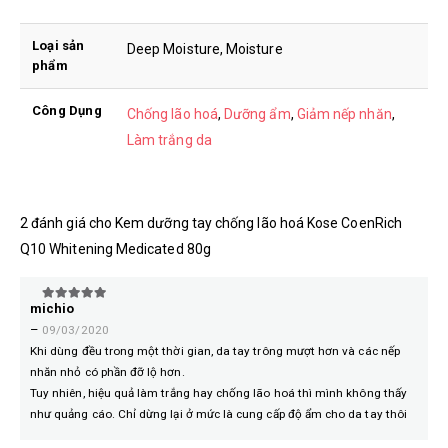
Loại sản
Deep Moisture, Moisture
phẩm
Công Dụng
Chống lão hoá
,
Dưỡng ẩm
,
Giảm nếp nhăn
,
Làm trắng da
2 đánh giá cho
Kem dưỡng tay chống lão hoá Kose CoenRich
Q10 Whitening Medicated 80g
michio
5
trên 5
–
09/03/2020
Khi dùng đều trong một thời gian, da tay trông mượt hơn và các nếp
nhăn nhỏ có phần đỡ lộ hơn.
Tuy nhiên, hiệu quả làm trắng hay chống lão hoá thì mình không thấy
như quảng cáo. Chỉ dừng lại ở mức là cung cấp độ ẩm cho da tay thôi