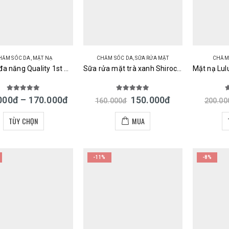
HĂM SÓC DA
,
MẶT NẠ
CHĂM SÓC DA
,
SỮA RỬA MẶT
CHĂM
Mặt nạ đa năng Quality 1st The Derma 7 miếng siêu lành tính của Nhật
Sữa rửa mặt trà xanh Shirochasou Green Tea Foam Nhật Bản
5.00
out of 5
5.00
out of 5
5
000
đ
–
170.000
đ
150.000
đ
160.000
đ
200.00
TÙY CHỌN
MUA
-11%
-8%