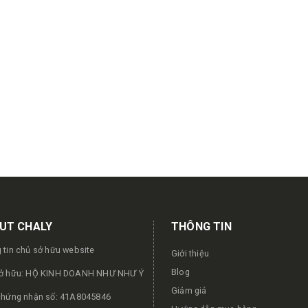
UT CHALY
THÔNG TIN
 tin chủ sở hữu website
Giới thiệu
Blog
ở hữu: HỘ KINH DOANH NHƯ NHƯ Ý
Giảm giá
chứng nhận số: 41A8045846