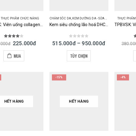
,
THỰC PHẨM CHỨC NĂNG
CHĂM SÓC DA
,
KEM DƯỠNG DA - SỮA DƯỠNG DA
THỰC PHẨM
TPBVSK: Viên uống collagen DHC nội địa Nhật 30 ngày
Kem siêu chống lão hoá DHC Medicated Q Cream Q10 – Collagen – Placenta
4.00
out of 5
0
out of 5
5
225.000
đ
515.000
đ
–
950.000
đ
.000
đ
380.00
MUA
TÙY CHỌN
-15%
-4%
HẾT HÀNG
HẾT HÀNG