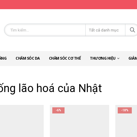
ĂNG
CHĂM SÓC DA
CHĂM SÓC CƠ THỂ
THƯƠNG HIỆU
GIẢM
ống lão hoá của Nhật
-6%
-18%