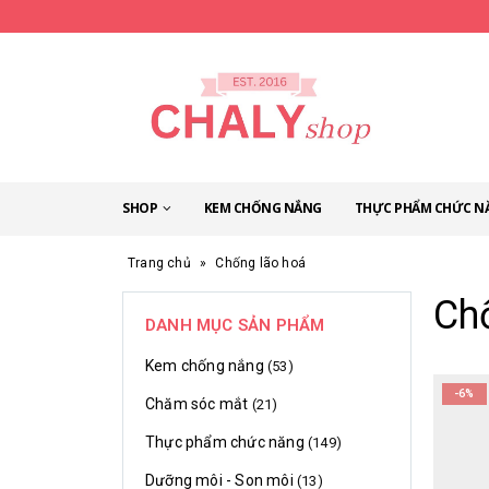
SHOP
KEM CHỐNG NẮNG
THỰC PHẨM CHỨC N
Trang chủ
»
Chống lão hoá
Ch
DANH MỤC SẢN PHẨM
Kem chống nắng
(53)
-6%
Chăm sóc mắt
(21)
Thực phẩm chức năng
(149)
Dưỡng môi - Son môi
(13)