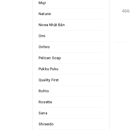
Muji
400
Naturie
Nivea Nhật Bản
Omi
Orihiro
Pelican Soap
Pukku Puku
Quality First
Rohto
Rosette
Sana
Shiseido