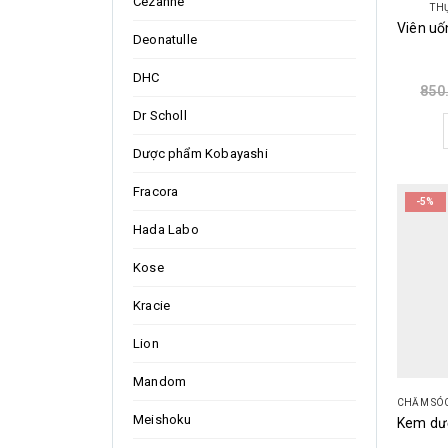
Cezanne
TH
Deonatulle
DHC
850
Dr Scholl
Dược phẩm Kobayashi
Fracora
-5%
Hada Labo
Kose
Kracie
Lion
Mandom
CHĂM SÓ
Meishoku