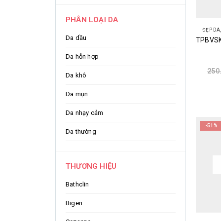
PHÂN LOẠI DA
ĐẸP DA
Da dầu
Da hỗn hợp
250
Da khô
Da mụn
Da nhạy cảm
-51%
Da thường
THƯƠNG HIỆU
Bathclin
Bigen