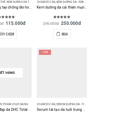
 THỂ
,
KEM DƯỠNG DA TAY
CHĂM SÓC DA
,
KEM DƯỠNG DA - SỮA DƯỠNG DA
Kem dưỡng tay chống lão hoá Kose CoenRich Q10 Whitening Medicated 80g
Kem dưỡng da cải thiện mụn Kracie Hadabisei Acne Care Facial Cream Nhật
.00
out of 5
5.00
out of 5
115.000
đ
250.000
đ
0
đ
290.000
đ
TÙY CHỌN
MUA
-10%
HẾT HÀNG
ỰC PHẨM CHỨC NĂNG
CHĂM SÓC DA
,
SERUM DƯỠNG DA - TINH CHẤT
Viên uống đẹp da DHC Total Beauty Supplement Nhật Bản
Serum tái tạo da tuổi trung niên Kose Grace One Retinol Concentrate Nhật