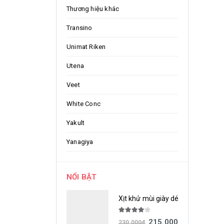
Thương hiệu khác
Transino
Unimat Riken
Utena
Veet
White Conc
Yakult
Yanagiya
NỔI BẬT
Xịt khử mùi giày dép Nonsmel H
4.00
out of 5
215.000
đ
230.000
đ