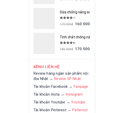
Sữa chống nắng siêu chống thấm
4.00
out of 5
160.000
đ
170.000
đ
Tinh chất chống nắng siêu chốn
4.33
out of 5
170.000
đ
185.000
đ
KÊNH LIÊN HỆ
Review hàng ngàn sản phẩm nội
địa Nhật →
Review SP Nhật
Tài khoản Facebook →
Fanpage
Tài khoản Insta →
Instagram
Tài khoản Youtube →
Youtube
Tài khoản Pinterest →
Pinterest