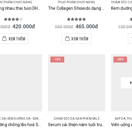
ỰC PHẨM CHỨC NĂNG
THỰC PHẨM CHỨC NĂNG
CHĂM SÓC CƠ
Viên uống nhau thai tươi DHC Fresh Placenta Nhật 20 ngày 40 viên
The Collagen Shiseido dạng bột 126gr Nhật Bản
4.00
out of 5
5.00
out of 5
5
420.000
đ
465.000
đ
.000
đ
550.000
đ
120.00
XEM THÊM
XEM THÊM
-10%
-30%
C DA
,
KEM DƯỠNG DA - SỮA DƯỠNG DA
CHĂM SÓC DA
,
SẢN PHẨM SALE
ĐẸP DA
,
TH
Kem dưỡng chống lão hoá Shiseido Aqualabel All in One Special Gel Cream đỏ
Serum cải thiện nám tuổi trung niên Kose Grace One Medicated Whitening Essence Nhật Bản