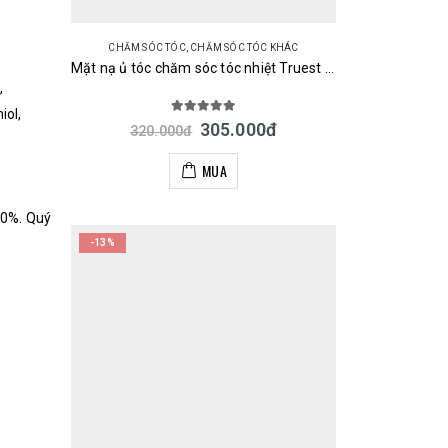
CHĂM SÓC TÓC
,
CHĂM SÓC TÓC KHÁC
Mặt nạ ủ tóc chăm sóc tóc nhiệt Truest by S FREE Acid & Heat Care Hair Mask 180g Nhật
,
iol,
5.00
out of 5
305.000
đ
320.000
đ
MUA
0%. Quý
-13%