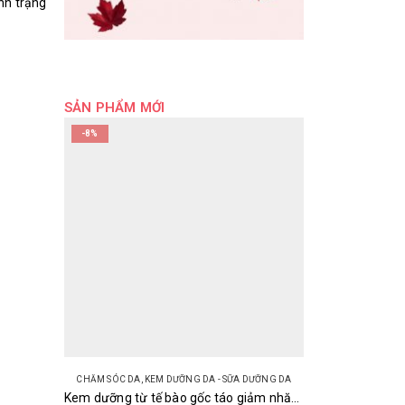
ình trạng
SẢN PHẨM MỚI
-8%
CHĂM SÓC DA
,
KEM DƯỠNG DA - SỮA DƯỠNG DA
Kem dưỡng từ tế bào gốc táo giảm nhăn trẻ hóa da Meishoku Harinista 50g Nhật Bản