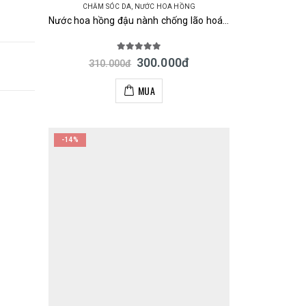
CHĂM SÓC DA
,
NƯỚC HOA HỒNG
Nước hoa hồng đậu nành chống lão hoá Sana Nameraka Honpo Wrinkle Lotion N Nhật
5.00
out of 5
300.000
đ
310.000
đ
MUA
-14%