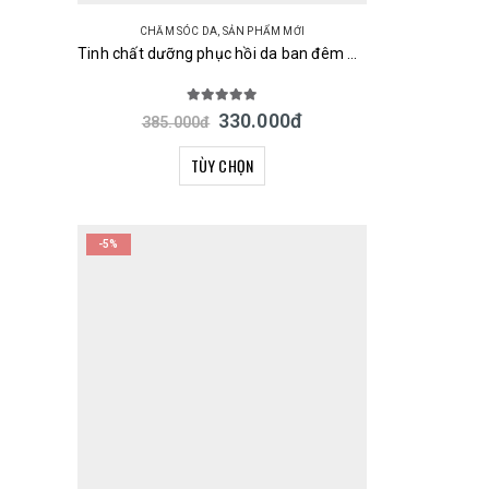
CHĂM SÓC DA
,
SẢN PHẨM MỚI
Tinh chất dưỡng phục hồi da ban đêm URUYOI Night Repair Essence Cosmetex Roland 100ml Nhật Bản
5.00
out of 5
330.000
đ
385.000
đ
TÙY CHỌN
-5%