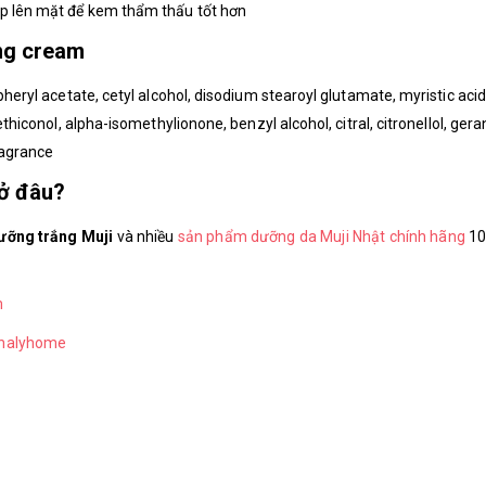
áp lên mặt để kem thẩm thấu tốt hơn
ng cream
pheryl acetate, cetyl alcohol, disodium stearoyl glutamate, myristic acid
ethiconol, alpha-isomethylionone, benzyl alcohol, citral, citronellol, geran
ragrance
 ở đâu?
ưỡng trắng Muji
và nhiều
sản phẩm dưỡng da Muji Nhật chính hãng
10
m
chalyhome