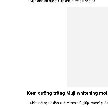
– Mục đích sử dụng: Cấp ẩm, dưỡng trắng da
Kem dưỡng trắng Muji whitening mois
– Điểm nổi bật là dẫn xuất vitamin C giúp ức chế quá t