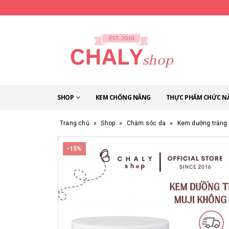
SHOP
KEM CHỐNG NẮNG
THỰC PHẨM CHỨC N
Trang chủ
»
Shop
»
Chăm sóc da
»
Kem dưỡng trắng 
-15%