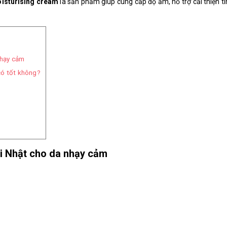
oisturising cream
là sản phẩm giúp cung cấp độ ẩm, hỗ trợ cải thiện t
nhạy cảm
có tốt không?
ji Nhật cho da nhạy cảm