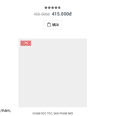
4.67
out of 5
415.000
đ
450.000
đ
MUA
-7%
g thâm,
CHĂM SÓC TÓC
,
SẢN PHẨM MỚI