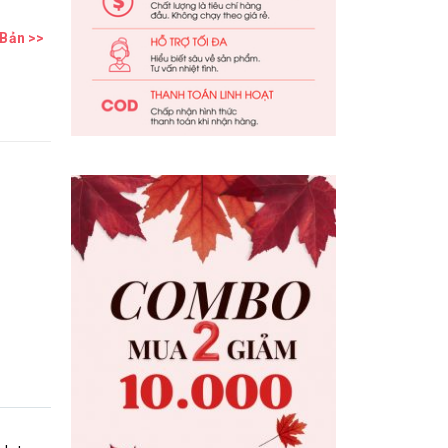
 Bản
>>