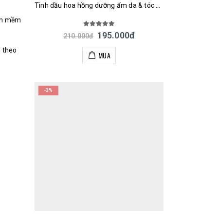
Tinh dầu hoa hồng dưỡng ẩm da & tóc Rosenoa Rose Oil 60ml Nhật
làm mềm
5.00
out of 5
195.000
đ
210.000
đ
n theo
MUA
-3%