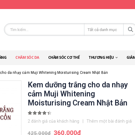
ĂNG
CHĂM SÓC DA
CHĂM SÓC CƠ THỂ
THƯƠNG HIỆU
GIẢM
cho da nhạy cảm Muji Whitening Moisturising Cream Nhật Bản
Kem dưỡng trắng cho da nhạy
cảm Muji Whitening
Moisturising Cream Nhật Bản
4.50
out of 5
2
đánh giá của khách hàng
|
Thêm một bài đánh giá
360.000
đ
425.000
đ