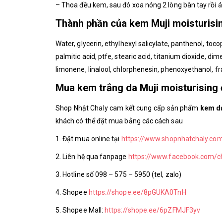
– Thoa đều kem, sau đó xoa nóng 2 lòng bàn tay rồi 
Thành phần của kem Muji moisturisi
Water, glycerin, ethylhexyl salicylate, panthenol, toco
palmitic acid, ptfe, stearic acid, titanium dioxide, dim
limonene, linalool, chlorphenesin, phenoxyethanol, f
Mua kem trắng da Muji moisturising
Shop Nhật Chaly cam kết cung cấp sản phẩm
kem d
khách có thể đặt mua bằng các cách sau
1. Đặt mua online tại
https://www.shopnhatchaly.co
2. Liên hệ qua fanpage
https://www.facebook.com/
3. Hotline số 098 – 575 – 5950 (tel, zalo)
4. Shopee
https://shope.ee/8pGUKA0TnH
5. Shopee Mall:
https://shope.ee/6pZFMJF3yv