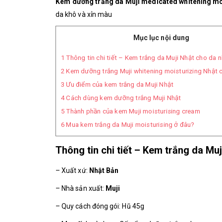
Kem dưỡng trắng da Muji medicated whitening m
da khô và xỉn màu
Mục lục nội dung
1
Thông tin chi tiết – Kem trắng da Muji Nhật cho da 
2
Kem dưỡng trắng Muji whitening moisturizing Nhật 
3
Ưu điểm của kem trắng da Muji Nhật
4
Cách dùng kem dưỡng trắng Muji Nhật
5
Thành phần của kem Muji moisturising cream
6
Mua kem trắng da Muji moisturising ở đâu?
Thông tin chi tiết – Kem trắng da Mu
– Xuất xứ:
Nhật Bản
– Nhà sản xuất:
Muji
– Quy cách đóng gói: Hũ 45g