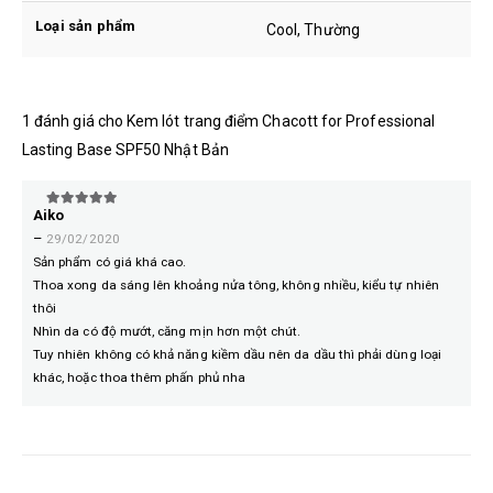
Loại sản phẩm
Cool, Thường
1 đánh giá cho
Kem lót trang điểm Chacott for Professional
Lasting Base SPF50 Nhật Bản
Aiko
5
trên 5
–
29/02/2020
Sản phẩm có giá khá cao.
Thoa xong da sáng lên khoảng nửa tông, không nhiều, kiểu tự nhiên
thôi
Nhìn da có độ mướt, căng mịn hơn một chút.
Tuy nhiên không có khả năng kiềm dầu nên da dầu thì phải dùng loại
khác, hoặc thoa thêm phấn phủ nha