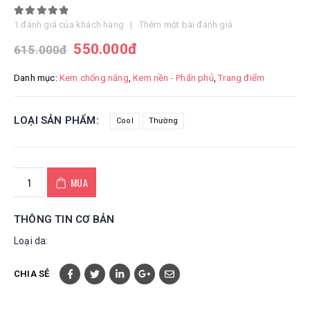
5.00
out of 5
1
đánh giá của khách hàng
|
Thêm một bài đánh giá
550.000
đ
615.000
đ
Danh mục:
Kem chống nắng
,
Kem nền - Phấn phủ
,
Trang điểm
LOẠI SẢN PHẨM
Cool
Thường
MUA
THÔNG TIN CƠ BẢN
Loại da:
CHIA SẺ