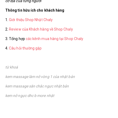
cơ địa của từng người
Thông tin hữu ích cho khách hàng
1.
Giới thiệu Shop Nhật Chaly
2.
Review của Khách hàng về Shop Chaly
3. Tổng hợp
các kênh mua hàng tại Shop Chaly
4.
Câu hỏi thường gặp
từ khoá
kem massage làm nở vòng 1 của nhật bản
kem massage săn chắc ngực nhật bản
kem nở ngực dhc b more nhật