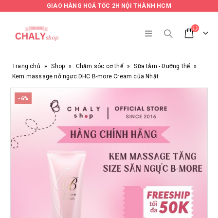
GIAO HÀNG HOẢ TỐC 2H NỘI THÀNH HCM
Trang chủ
»
Shop
»
Chăm sóc cơ thể
»
Sữa tắm - Dưỡng thể
»
Kem massage nở ngực DHC B-more Cream của Nhật
-6%