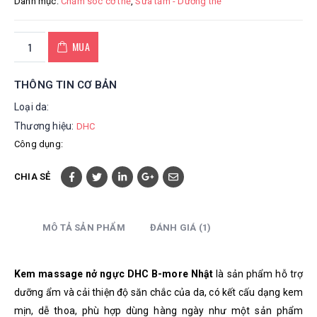
Danh mục:
Chăm sóc cơ thể
,
Sữa tắm - Dưỡng thể
MUA
THÔNG TIN CƠ BẢN
Loại da:
Thương hiệu:
DHC
Công dụng:
CHIA SẺ
MÔ TẢ SẢN PHẨM
ĐÁNH GIÁ (1)
Kem massage nở ngực DHC B-more Nhật
là sản phẩm
hỗ trợ
dưỡng ẩm và cải thiện độ săn chắc của da,
có kết cấu dạng kem
mịn, dễ thoa, p
hù hợp dùng hàng ngày như một sản phẩm