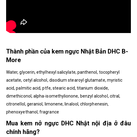
Thành phần của kem ngực Nhật Bản DHC B-
More
Water, glycerin, ethylhexyl salicylate, panthenol, tocopheryl
acetate, cetyl alcohol, disodium stearoyl glutamate, myristic
acid, palmitic acid, ptfe, stearic acid, titanium dioxide,
dimethiconol, alpha-isomethylionone, benzyl alcohol, citral,
citronellol, geraniol, limonene, linalool, chlorphenesin,
phenoxyethanol, fragrance
Mua kem nở ngực DHC Nhật nội địa ở đâu
chính hãng?