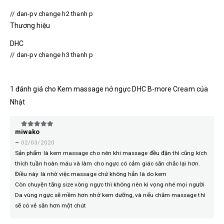
// dan-pv change h2 thanh p
Thương hiệu
DHC
// dan-pv change h3 thanh p
1 đánh giá cho
Kem massage nở ngực DHC B-more Cream của
Nhật
miwako
5
trên 5
–
02/03/2020
Sản phẩm là kem massage cho nên khi massage đều đặn thì cũng kích
thích tuần hoàn máu và làm cho ngực có cảm giác săn chắc lại hơn.
Điều này là nhờ việc massage chứ không hẳn là do kem
Còn chuyện tăng size vòng ngực thì không nên kì vọng nhé mọi người
Da vùng ngực sẽ mềm hơn nhờ kem dưỡng, và nếu chăm massage thì
sẽ có vẻ săn hơn một chút