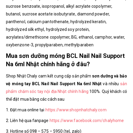
sucrose benzoate, isopropanol, alkyl acrylate copolymer,
butanol, sucrose acetate isobutyrate, diamond powder,
panthenol, calcium pantothenate, hydrolyzed keratin,
hydrolyzed silk ethyl, hydrolyzed soy protein,
acrylates/dimethicone copolymer, BG, ethanol, camphor, water,
oxybenzone-3, propylparaben, methylparaben
Mua sơn dưỡng móng BCL Nail Nail Support
Na 6ml Nhật chính hãng ở đâu?
Shop Nhật Chaly cam kết cung cấp sản phẩm
sơn dưỡng và bảo
vệ móng tay BCL Nail Nail Support Na 6ml Nhật
và nhiều
sản
phẩm chăm sóc tay nội địa Nhật chính hãng
100%. Quý khách có
thể đặt mua bằng các cách sau
1. Đặt mua online tại
https://www.shopnhatchaly.com
2. Liên hệ qua fanpage
https://www.facebook.com/chalyhome
3. Hotline số 098 – 575 – 5950 (tel, zalo)