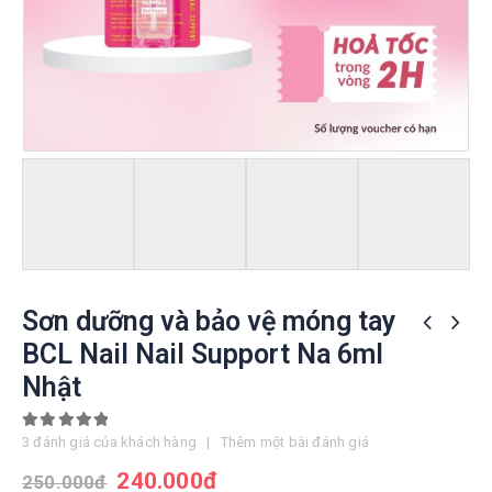
Sơn dưỡng và bảo vệ móng tay
BCL Nail Nail Support Na 6ml
Nhật
5.00
out of 5
3
đánh giá của khách hàng
|
Thêm một bài đánh giá
240.000
đ
250.000
đ