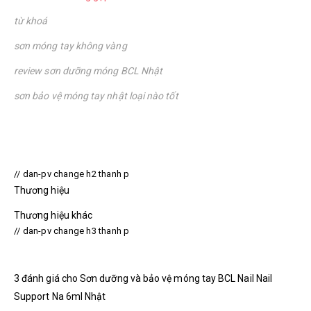
từ khoá
sơn móng tay không vàng
review sơn dưỡng móng BCL Nhật
sơn bảo vệ móng tay nhật loại nào tốt
// dan-pv change h2 thanh p
Thương hiệu
Thương hiệu khác
// dan-pv change h3 thanh p
3 đánh giá cho
Sơn dưỡng và bảo vệ móng tay BCL Nail Nail
Support Na 6ml Nhật