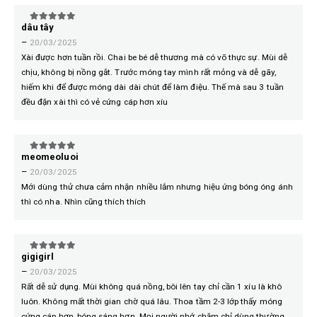
dâu tây
5
trên 5
–
20/03/2025
Xài được hơn tuần rồi. Chai be bé dễ thương mà có võ thực sự. Mùi dễ
chịu, không bị nồng gắt. Trước móng tay mình rất mỏng và dễ gãy,
hiếm khi để được móng dài dài chút để làm điệu. Thế mà sau 3 tuần
đều đặn xài thì có vẻ cứng cáp hơn xíu
meomeoluoi
5
trên 5
–
20/03/2025
Mới dùng thử chưa cảm nhận nhiều lắm nhưng hiệu ứng bóng óng ánh
thì có nha. Nhìn cũng thích thích
gigigirl
5
trên 5
–
20/03/2025
Rất dễ sử dụng. Mùi không quá nồng, bôi lên tay chỉ cần 1 xíu là khô
luôn. Không mất thời gian chờ quá lâu. Thoa tầm 2-3 lớp thấy móng
cứng cáp hơn, bóng sáng hơn. Mọi người nhớ chăm chỉ dùng thường