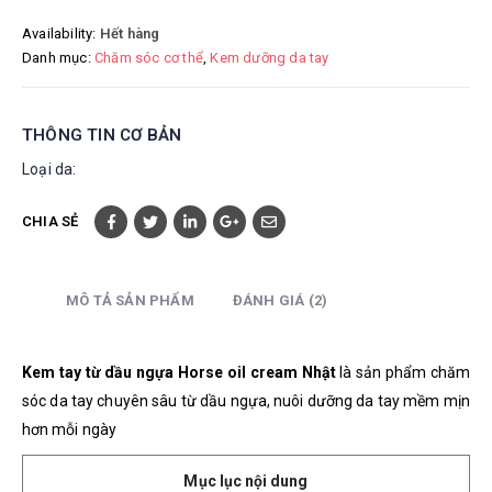
Availability:
Hết hàng
Danh mục:
Chăm sóc cơ thể
,
Kem dưỡng da tay
THÔNG TIN CƠ BẢN
Loại da:
CHIA SẺ
MÔ TẢ SẢN PHẨM
ĐÁNH GIÁ (2)
Kem tay từ dầu ngựa Horse oil cream Nhật
là sản phẩm chăm
sóc da tay chuyên sâu từ dầu ngựa, nuôi dưỡng da tay mềm mịn
hơn mỗi ngày
Mục lục nội dung