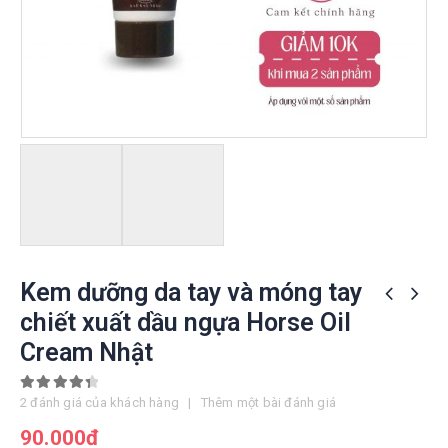
Kem dưỡng da tay và móng tay
chiết xuất dầu ngựa Horse Oil
Cream Nhật
4.50
out of 5
2
đánh giá của khách hàng
|
Thêm một bài đánh giá
90.000
đ