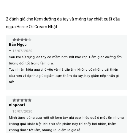
2 đánh giá cho
Kem dưỡng da tay và móng tay chiết xuất dầu
ngựa Horse Oil Cream Nhật
Bảo Ngọc
4
trên 5
–
16/07/2020
Sau khi sử dụng, da tay có mềm hơn, bớt khô ráp. Cảm giác dưỡng ẩm
tương đối tốt trong tầm giá.
Tuy nhiên, hiệu quả chủ yếu vẫn là cấp ẩm, không có những cải thiện
sâu hơn ví dụ như giúp giảm sạm thâm da tay, hay giảm nếp nhăn gì
hết
nipponri
5
trên 5
–
16/07/2020
Mình từng dùng qua một số kem tay giá cao, hiệu quả ở mức ổn nhưng
không quá khác biệt. Khi thử sản phẩm này thì thấy hơi nhờn, thấm
không được tốt lắm, nhưng ưu điểm là giá rẻ