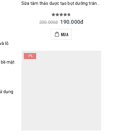
Sữa tắm thảo dược tạo bọt dưỡng trắng và làm mềm mịn da Softymo Kosé Natu Savon Nhật 500ml
4.67
out of 5
190.000
đ
200.000
đ
MUA
và lỗ
-7%
n bề mặt
sử dụng