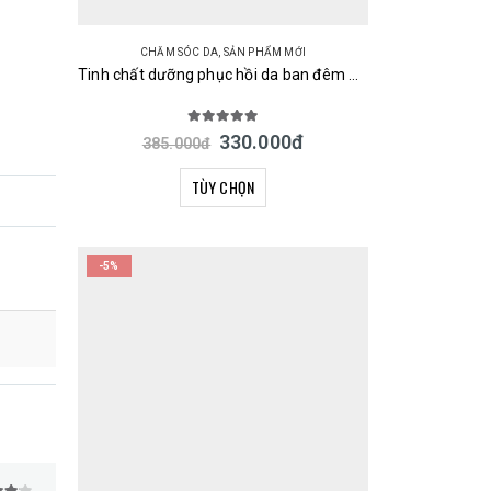
CHĂM SÓC DA
,
SẢN PHẨM MỚI
Tinh chất dưỡng phục hồi da ban đêm URUYOI Night Repair Essence Cosmetex Roland 100ml Nhật Bản
5.00
out of 5
330.000
đ
385.000
đ
TÙY CHỌN
-5%