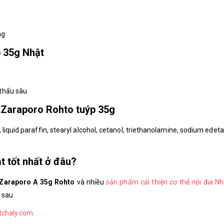
ng
 35g Nhật
thấu sâu
 Zaraporo Rohto tuýp 35g
liquid paraffin, stearyl alcohol, cetanol, triethanolamine, sodium edeta
 tốt nhất ở đâu?
araporo A 35g Rohto
và nhiều
sản phẩm cải thiện cơ thể nội địa Nh
 sau
tchaly.com