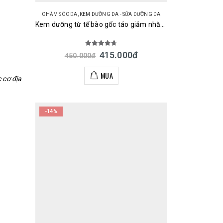
CHĂM SÓC DA
,
KEM DƯỠNG DA - SỮA DƯỠNG DA
Kem dưỡng từ tế bào gốc táo giảm nhăn trẻ hóa da Meishoku Harinista 50g Nhật Bản
4.67
out of 5
415.000
đ
450.000
đ
MUA
 cơ địa
-14%