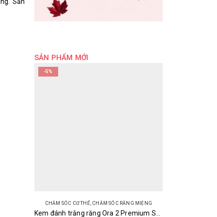
ông. Sản
SẢN PHẨM MỚI
-5%
CHĂM SÓC CƠ THỂ
,
CHĂM SÓC RĂNG MIỆNG
Kem đánh trắng răng Ora 2 Premium Stain Clear 100g Nhật Bản