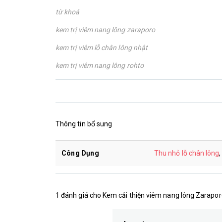
từ khoá
kem trị viêm nang lông zaraporo
kem trị viêm lỗ chân lông nhật
kem trị viêm nang lông rohto
Thông tin bổ sung
Công Dụng
Thu nhỏ lỗ chân lông
1 đánh giá cho
Kem cải thiện viêm nang lông Zarapo