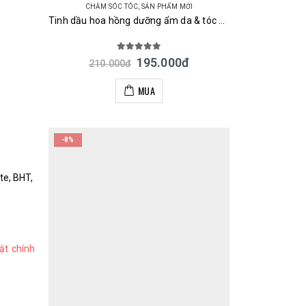
CHĂM SÓC TÓC
,
SẢN PHẨM MỚI
Tinh dầu hoa hồng dưỡng ẩm da & tóc Rosenoa Rose Oil 60ml Nhật
5.00
out of 5
195.000
đ
210.000
đ
MUA
-8%
te, BHT,
ật chính