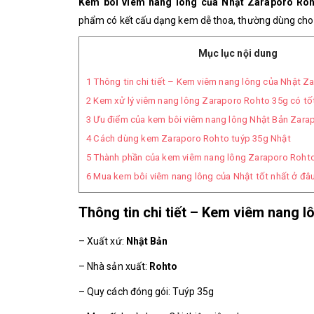
Kem bôi viêm nang lông của Nhật Zaraporo Ro
phẩm
có kết cấu dạng kem dễ thoa, thường dùng cho 
Mục lục nội dung
1
Thông tin chi tiết – Kem viêm nang lông của Nhật Z
2
Kem xử lý viêm nang lông Zaraporo Rohto 35g có tố
3
Ưu điểm của kem bôi viêm nang lông Nhật Bản Zara
4
Cách dùng kem Zaraporo Rohto tuýp 35g Nhật
5
Thành phần của kem viêm nang lông Zaraporo Rohto
6
Mua kem bôi viêm nang lông của Nhật tốt nhất ở đâ
Thông tin chi tiết – Kem viêm nang 
– Xuất xứ:
Nhật Bản
– Nhà sản xuất:
Rohto
– Quy cách đóng gói: Tuýp 35g