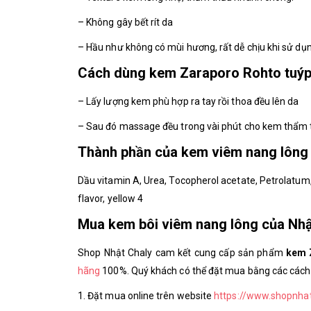
– Không gây bết rít da
– Hầu như không có mùi hương, rất dễ chịu khi sử dụ
Cách dùng kem Zaraporo Rohto tuýp
– Lấy lượng kem phù hợp ra tay rồi thoa đều lên da
– Sau đó massage đều trong vài phút cho kem thẩm 
Thành phần của kem viêm nang lông
Dầu vitamin A, Urea, Tocopherol acetate, Petrolatum, 
flavor, yellow 4
Mua kem bôi viêm nang lông của Nhật
Shop Nhật Chaly cam kết cung cấp sản phẩm
kem Z
hãng
100%. Quý khách có thể đặt mua bằng các cách
1. Đặt mua online trên website
https://www.shopnha