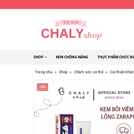
SHOP
KEM CHỐNG NẮNG
THỰC PHẨM CHỨC N
Trang chủ
»
Shop
»
Chăm sóc cơ thể
»
Cải thiện khá
-5%