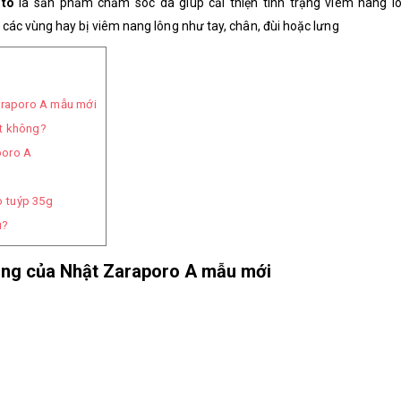
hto
là sản phẩm chăm sóc da giúp cải thiện tình trạng viêm nang l
các vùng hay bị viêm nang lông như tay, chân, đùi hoặc lưng
araporo A mẫu mới
t không?
poro A
 tuýp 35g
u?
lông của Nhật Zaraporo A mẫu mới