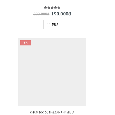
4.67
out of 5
190.000
đ
200.000
đ
MUA
-5%
CHĂM SÓC CƠ THỂ
,
SẢN PHẨM MỚI