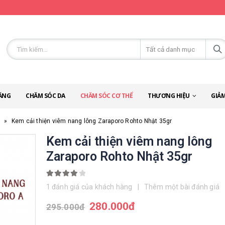
ĂNG
CHĂM SÓC DA
CHĂM SÓC CƠ THỂ
THƯƠNG HIỆU
GIẢM
c
»
Kem cải thiện viêm nang lông Zaraporo Rohto Nhật 35gr
Kem cải thiện viêm nang lông
Zaraporo Rohto Nhật 35gr
4.00
out of 5
1
đánh giá của khách hàng
|
Thêm một bài đánh giá
280.000
đ
295.000
đ