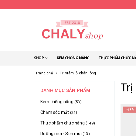
SHOP
KEM CHỐNG NẮNG
THỰC PHẨM CHỨC N
Trang chủ
»
Trị viêm lỗ chân lông
Trị
DANH MỤC SẢN PHẨM
Kem chống nắng
(53)
-29%
Chăm sóc mắt
(21)
Thực phẩm chức năng
(149)
Dưỡng môi - Son môi
(13)