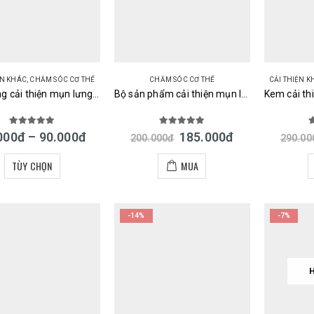
ỆN KHÁC
,
CHĂM SÓC CƠ THỂ
CHĂM SÓC CƠ THỂ
CẢI THIỆN 
Xà phòng cải thiện mụn lưng For Back Medicated Soap Pelican của Nhật 50g / 135g
Bộ sản phẩm cải thiện mụn lưng và vết thâm hiệu quả For Back Nhật Bản
5.00
out of 5
5.00
out of 5
3
000
đ
–
90.000
đ
185.000
đ
200.000
đ
290.00
TÙY CHỌN
MUA
-14%
-7%