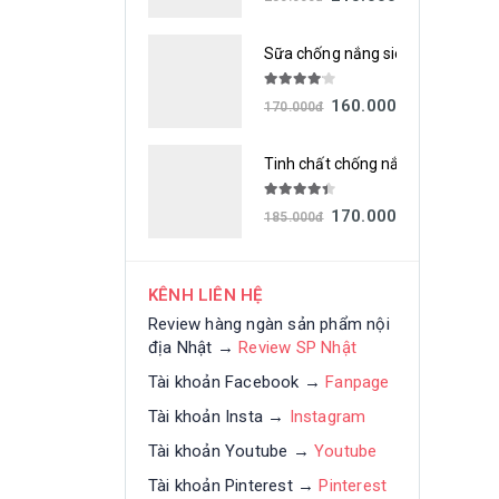
Sữa chống nắng siêu chống thấm
4.00
out of 5
160.000
đ
170.000
đ
Tinh chất chống nắng siêu chốn
4.33
out of 5
170.000
đ
185.000
đ
KÊNH LIÊN HỆ
Review hàng ngàn sản phẩm nội
địa Nhật →
Review SP Nhật
Tài khoản Facebook →
Fanpage
Tài khoản Insta →
Instagram
Tài khoản Youtube →
Youtube
Tài khoản Pinterest →
Pinterest