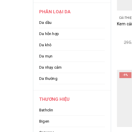
PHÂN LOẠI DA
CẢI THI
Da dầu
Da hỗn hợp
295
Da khô
Da mụn
Da nhạy cảm
-9%
Da thường
THƯƠNG HIỆU
Bathclin
Bigen