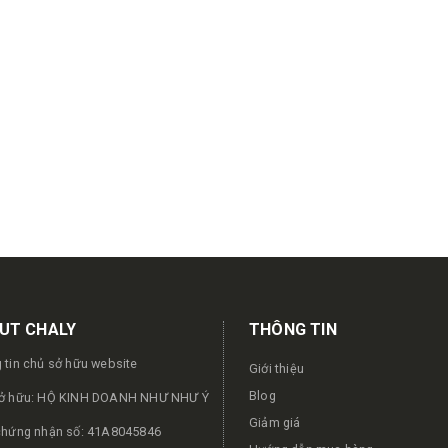
UT CHALY
THÔNG TIN
 tin chủ sở hữu website
Giới thiệu
Blog
ở hữu: HỘ KINH DOANH NHƯ NHƯ Ý
Giảm giá
chứng nhận số: 41A8045846