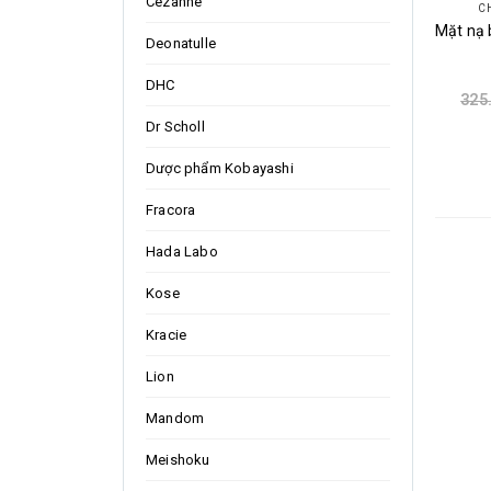
Cezanne
C
Deonatulle
DHC
325
Dr Scholl
Dược phẩm Kobayashi
Fracora
Hada Labo
Kose
Kracie
Lion
Mandom
Meishoku