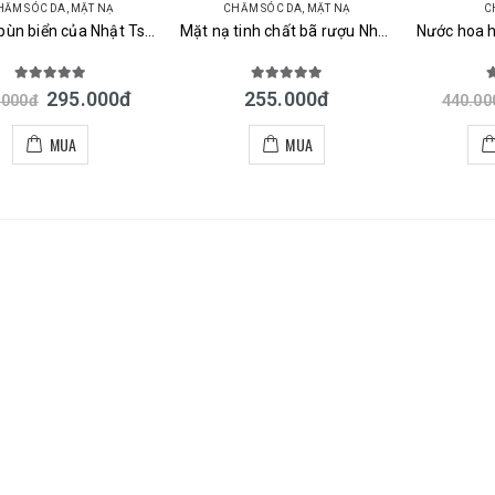
HĂM SÓC DA
,
MẶT NẠ
CHĂM SÓC DA
,
MẶT NẠ
C
Mặt nạ bùn biển của Nhật Tsururi Mild Sea Clay Pack màu xanh
Mặt nạ tinh chất bã rượu Nhật PDC Wafood Made Sake Kasu Face Mask
5.00
out of 5
5.00
out of 5
5
295.000
đ
255.000
đ
.000
đ
440.00
MUA
MUA