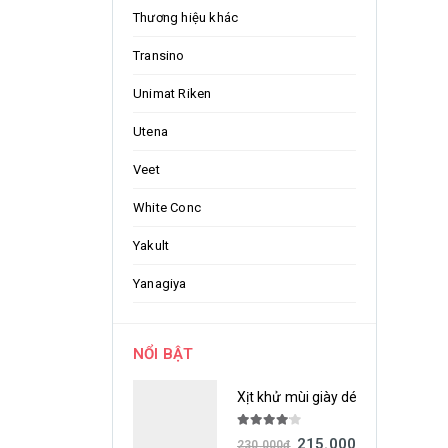
Thương hiệu khác
Transino
Unimat Riken
Utena
Veet
White Conc
Yakult
Yanagiya
NỔI BẬT
Xịt khử mùi giày dép Nonsmel H
4.00
out of 5
215.000
đ
230.000
đ