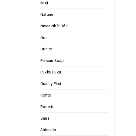
Muji
Naturie
Nivea Nhật Bản
Omi
Orihiro
Pelican Soap
Pukku Puku
Quality First
Rohto
Rosette
Sana
Shiseido