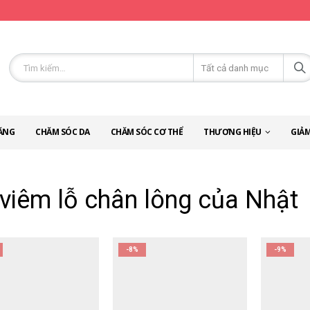
ĂNG
CHĂM SÓC DA
CHĂM SÓC CƠ THỂ
THƯƠNG HIỆU
GIẢM
 viêm lỗ chân lông của Nhật
-8%
-9%