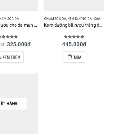
HĂM SÓC DA
CHĂM SÓC DA
,
KEM DƯỠNG DA - SỮA DƯỠNG DA
Mặt nạ bã rượu cho da mụn Sake Kasu Face Mask 33 miếng
Kem dưỡng bã rượu trắng da PDC Wafood Made Sake Kasu Cream Nhật
.00
out of 5
5.00
out of 5
325.000
đ
445.000
đ
0
đ
XEM THÊM
MUA
HẾT HÀNG