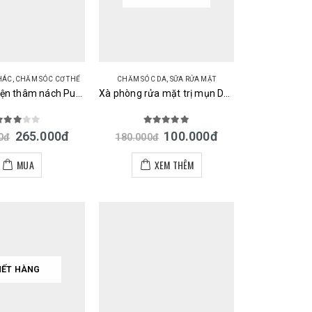
KHÁC
,
CHĂM SÓC CƠ THỂ
CHĂM SÓC DA
,
SỮA RỬA MẶT
Kem cải thiện thâm nách Pukku Puku Bubble Soda Pack Nhật
Xà phòng rửa mặt trị mụn Deitanseki than hoạt tính của Nhật
.00
out of 5
5.00
out of 5
265.000
đ
100.000
đ
0
đ
180.000
đ
MUA
XEM THÊM
HẾT HÀNG