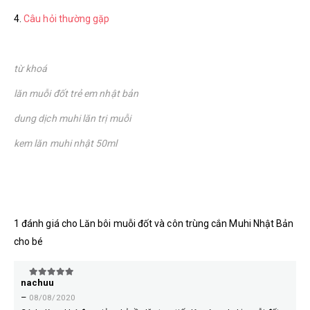
4.
Câu hỏi thường gặp
từ khoá
lăn muỗi đốt trẻ em nhật bản
dung dịch muhi lăn trị muỗi
kem lăn muhi nhật 50ml
1 đánh giá cho
Lăn bôi muỗi đốt và côn trùng cắn Muhi Nhật Bản
cho bé
nachuu
5
trên 5
–
08/08/2020