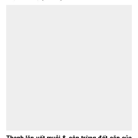
Thanh lăn vết muỗi & côn trùng đốt cắn của