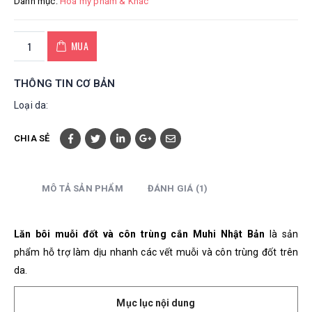
Danh mục:
Hoá mỹ phẩm & Khác
MUA
THÔNG TIN CƠ BẢN
Loại da:
CHIA SẺ
MÔ TẢ SẢN PHẨM
ĐÁNH GIÁ (1)
Lăn bôi muỗi đốt và côn trùng cắn Muhi Nhật Bản
là sản
phẩm
hỗ trợ làm dịu nhanh các vết muỗi và côn trùng đốt trên
da.
Mục lục nội dung