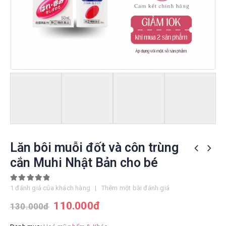
Lăn bôi muỗi đốt và côn trùng
cắn Muhi Nhật Bản cho bé
5.00
out of 5
1
đánh giá của khách hàng
|
Thêm một bài đánh giá
110.000
đ
130.000
đ