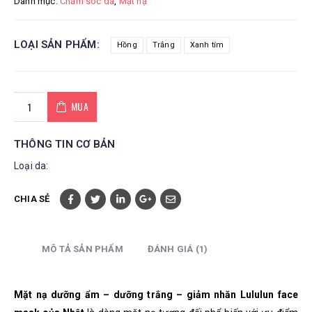
Danh mục:
Chăm sóc da
,
Mặt nạ
LOẠI SẢN PHẨM
Hồng
Trắng
Xanh tím
MUA
THÔNG TIN CƠ BẢN
Loại da:
CHIA SẺ
MÔ TẢ SẢN PHẨM
ĐÁNH GIÁ (1)
Mặt nạ dưỡng ẩm – dưỡng trắng – giảm nhăn Lululun face