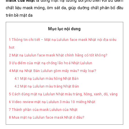
mask của Nhật
là dòng mặt nạ tương đối phổ biến với ưu điểm
chất liệu mask mỏng, ôm sát da, giúp dưỡng chất phân bố đều
trên bề mặt da
Mục lục nội dung
1
Thông tin chi tiết – Mặt nạ Lululun face mask Nhật nội địa siêu
hot
2
Mặt nạ Lululun face mask Nhật chính hãng có tốt không?
3
Ưu điểm của mặt nạ chống lão hoá Nhật Lululun
4
Mặt nạ Nhật Bản Lululun gồm mấy màu? mấy loại?
4.1
Mặt nạ Lululun màu hồng Nhật Bản
4.2
Mặt nạ Lululun màu trắng Nhật Bản
5
Cách dùng mặt nạ Lululun Nhật màu trắng, hồng, xanh, đỏ, vàng
6
Video review mặt nạ Lululun 3 màu 10 miếng Nhật
7
Thành phần của mask Lululun của Nhật
8
Mua mặt nạ Lululun face mask Nhật ở đâu?