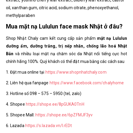
oil, xanthan gum, citric acid, sodium citrate, phenoxyethanol,
methylparaben
Mua mặt nạ Lululun face mask Nhật ở đâu?
Shop Nhật Chaly cam kết cung cấp sản phẩm
mặt nạ Lululun
dưỡng ẩm, dưỡng trắng, trị nếp nhăn, chống lão hoá Nhật
Bản
và nhiều loại mặt nạ chăm sóc da Nhật nổi tiếng cực hot
chính hãng 100%. Quý khách có thể đặt mua bằng các cách sau
1. Đặt mua online tại
https://www.shopnhatchaly.com
2. Liên hệ qua fanpage
https://www.facebook.com/chalyhome
3. Hotline số 098 – 575 – 5950 (tel, zalo)
4. Shopee
https://shope.ee/8pGUKA0TnH
5. Shopee Mall:
https://shope.ee/6pZFMJF3yv
6. Lazada
https://s.lazada.vn/l.rEDt