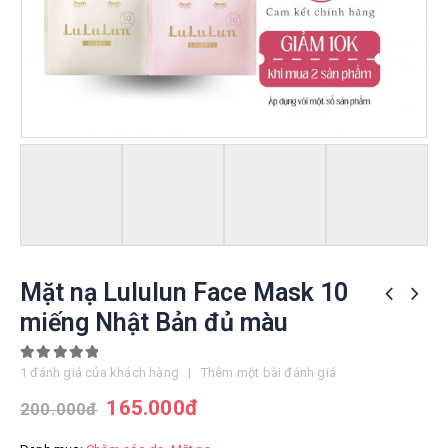
Mặt nạ Lululun Face Mask 10
miếng Nhật Bản đủ màu
5.00
out of 5
1
đánh giá của khách hàng
|
Thêm một bài đánh giá
165.000
đ
200.000
đ