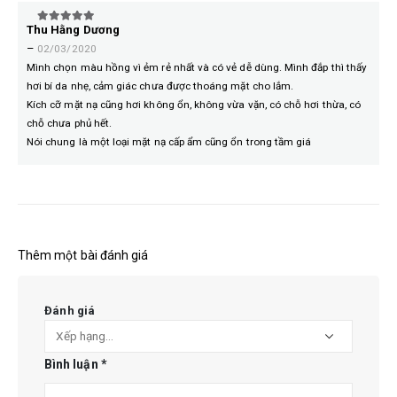
Thu Hằng Dương
5
trên 5
–
02/03/2020
Mình chọn màu hồng vì ẻm rẻ nhất và có vẻ dễ dùng. Mình đắp thì thấy
hơi bí da nhẹ, cảm giác chưa được thoáng mặt cho lắm.
Kích cỡ mặt nạ cũng hơi không ổn, không vừa vặn, có chỗ hơi thừa, có
chỗ chưa phủ hết.
Nói chung là một loại mặt nạ cấp ẩm cũng ổn trong tầm giá
Thêm một bài đánh giá
Đánh giá
Bình luận
*