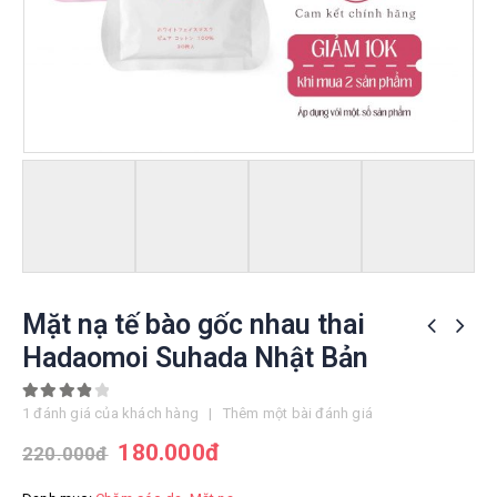
Mặt nạ tế bào gốc nhau thai
Hadaomoi Suhada Nhật Bản
4.00
out of 5
1
đánh giá của khách hàng
|
Thêm một bài đánh giá
180.000
đ
220.000
đ