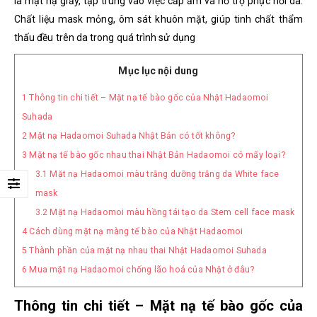
là mặt nạ giấy, tập trung vào việc cấp ẩm và hỗ trợ phục hồi da.
Chất liệu mask mỏng, ôm sát khuôn mặt, giúp tinh chất thẩm
thấu đều trên da trong quá trình sử dụng
Mục lục nội dung
1
Thông tin chi tiết – Mặt nạ tế bào gốc của Nhật Hadaomoi
Suhada
2
Mặt nạ Hadaomoi Suhada Nhật Bản có tốt không?
3
Mặt nạ tế bào gốc nhau thai Nhật Bản Hadaomoi có mấy loại?
3.1
Mặt nạ Hadaomoi màu trắng dưỡng trắng da White face
mask
3.2
Mặt nạ Hadaomoi màu hồng tái tạo da Stem cell face mask
4
Cách dùng mặt nạ màng tế bào của Nhật Hadaomoi
5
Thành phần của mặt nạ nhau thai Nhật Hadaomoi Suhada
6
Mua mặt nạ Hadaomoi chống lão hoá của Nhật ở đâu?
Thông tin chi tiết – Mặt nạ tế bào gốc của