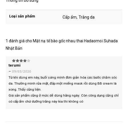
Thông tin bổ sung
Loại sản phẩm
Cấp ẩm, Trắng da
1 đánh giá cho
Mặt nạ tế bào gốc nhau thai Hadaomoi Suhada
Nhật Bản
terumi
4
trên 5
–
09/03/2020
Từ khi dùng em này, buổi sáng mình đơn giản hóa các bước chăm sóc
da. Thường mình rửa mặt, đắp một miếng mask rồi dùng BB cream là
xong. Thấy cũng tiện.
Giá sản phẩm cũng ở mức dễ dùng hằng ngày. Còn công dụng cũng chỉ
có cấp ẩm chứ dưỡng trắng này kia thì không có