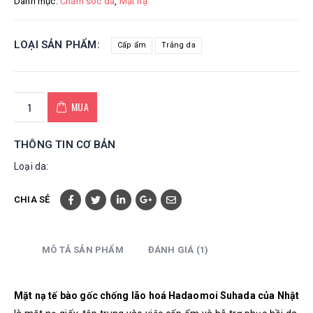
Danh mục:
Chăm sóc da
,
Mặt nạ
LOẠI SẢN PHẨM
Cấp ẩm
Trắng da
MUA
THÔNG TIN CƠ BẢN
Loại da:
CHIA SẺ
MÔ TẢ SẢN PHẨM
ĐÁNH GIÁ (1)
Mặt nạ tế bào gốc chống lão hoá Hadaomoi Suhada của Nhật