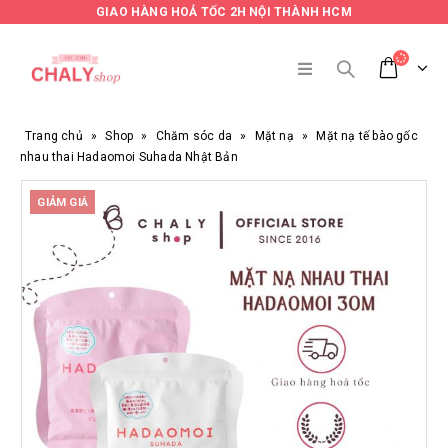
GIAO HÀNG HOẢ TỐC 2H NỘI THÀNH HCM
Trang chủ
»
Shop
»
Chăm sóc da
»
Mặt nạ
»
Mặt nạ tế bào gốc
nhau thai Hadaomoi Suhada Nhật Bản
GIẢM GIÁ