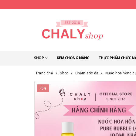
SHOP
KEM CHỐNG NẮNG
THỰC PHẨM CHỨC N
Trang chủ
»
Shop
»
Chăm sóc da
»
Nước hoa hồng dư
-5%