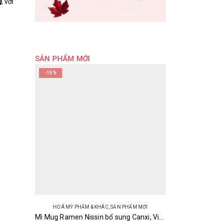
g
, với
SẢN PHẨM MỚI
-15%
HOÁ MỸ PHẨM & KHÁC
,
SẢN PHẨM MỚI
Mì Mug Ramen Nissin bổ sung Canxi, Vitamin B1, B2 94g (4 gói) Nhật