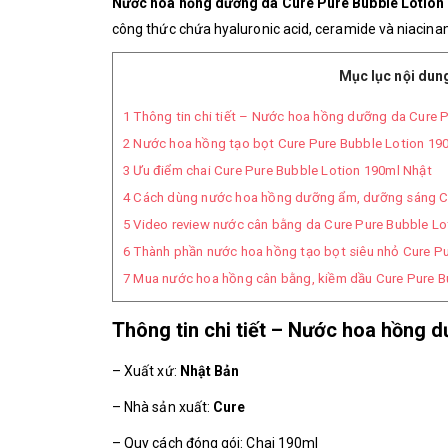
Nước hoa hồng dưỡng da Cure Pure Bubble Lotion
công thức chứa hyaluronic acid, ceramide và niacinam
Mục lục nội dun
1
Thông tin chi tiết – Nước hoa hồng dưỡng da Cure 
2
Nước hoa hồng tạo bọt Cure Pure Bubble Lotion 19
3
Ưu điểm chai Cure Pure Bubble Lotion 190ml Nhật
4
Cách dùng nước hoa hồng dưỡng ẩm, dưỡng sáng Cu
5
Video review nước cân bằng da Cure Pure Bubble Lo
6
Thành phần nước hoa hồng tạo bọt siêu nhỏ Cure Pu
7
Mua nước hoa hồng cân bằng, kiềm dầu Cure Pure Bu
Thông tin chi tiết – Nước hoa hồng 
– Xuất xứ:
Nhật Bản
– Nhà sản xuất:
Cure
– Quy cách đóng gói: Chai 190ml