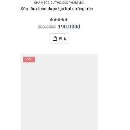
CHĂM SÓC CƠ THỂ
,
SẢN PHẨM MỚI
Sữa tắm thảo dược tạo bọt dưỡng trắng và làm mềm mịn da Softymo Kosé Natu Savon Nhật 500ml
4.67
out of 5
190.000
đ
200.000
đ
MUA
-5%