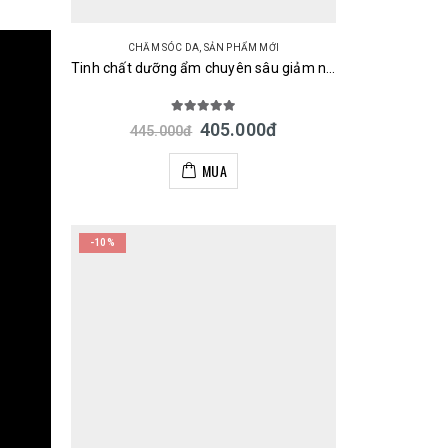
CHĂM SÓC DA
,
SẢN PHẨM MỚI
Tinh chất dưỡng ẩm chuyên sâu giảm nếp nhăn ngăn chảy xệ Meishoku Harinista Delivery Essence 30ml Nhật
5.00
out of 5
405.000
đ
445.000
đ
MUA
-10%