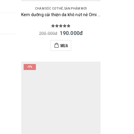
CHĂM SÓC CƠ THỂ
,
SẢN PHẨM MỚI
Kem dưỡng cải thiện da khô nứt nẻ Omi Brotherhood Menturm Medical Cream 145g Nhật
5.00
out of 5
190.000
đ
200.000
đ
MUA
-9%