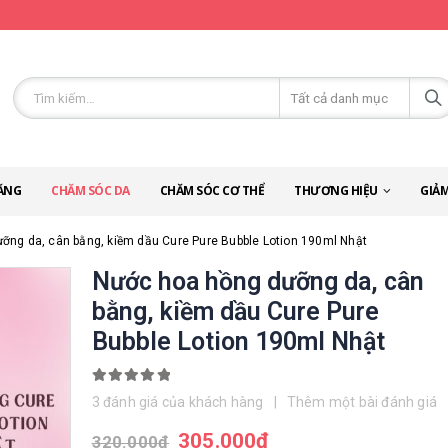
ĂNG
CHĂM SÓC DA
CHĂM SÓC CƠ THỂ
THƯƠNG HIỆU
GIẢM
ỡng da, cân bằng, kiềm dầu Cure Pure Bubble Lotion 190ml Nhật
Nước hoa hồng dưỡng da, cân
bằng, kiềm dầu Cure Pure
Bubble Lotion 190ml Nhật
5.00
out of 5
3
đánh giá của khách hàng
|
Thêm một bài đánh giá
305.000
đ
320.000
đ