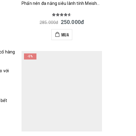
Phấn nén đa năng siêu lành tính Meishoku Moist-Labo BB Mineral Pressed Powder 9g – Màu tự nhiên 03 Nhật
4.50
out of 5
250.000
đ
285.000
đ
MUA
 cố hàng
-5%
o với
 bết