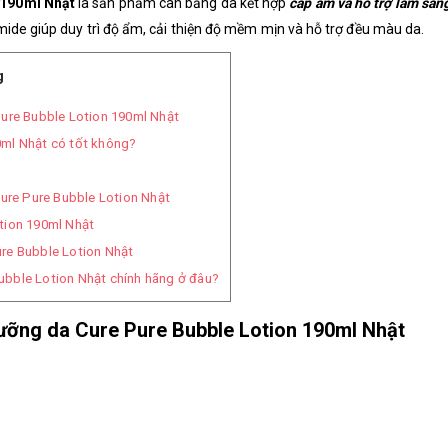
 190ml Nhật
là sản phẩm cân bằng da kết hợp
cấp ẩm và hỗ trợ làm sán
ide giúp duy trì độ ẩm, cải thiện độ mềm mịn và hỗ trợ đều màu da.
g
Pure Bubble Lotion 190ml Nhật
0ml Nhật có tốt không?
re Pure Bubble Lotion Nhật
tion 190ml Nhật
re Bubble Lotion Nhật
bble Lotion Nhật chính hãng ở đâu?
dưỡng da Cure Pure Bubble Lotion 190ml Nhật