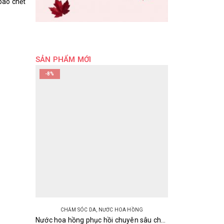
bào chết
SẢN PHẨM MỚI
-8%
CHĂM SÓC DA
,
NƯỚC HOA HỒNG
Nước hoa hồng phục hồi chuyên sâu cho da nhạy cảm Meishoku Repair & Balance 195ml Nhật Bản