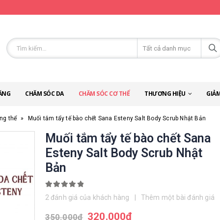
ĂNG
CHĂM SÓC DA
CHĂM SÓC CƠ THỂ
THƯƠNG HIỆU
GIẢM
ng thể
»
Muối tắm tẩy tế bào chết Sana Esteny Salt Body Scrub Nhật Bản
Muối tắm tẩy tế bào chết Sana
Esteny Salt Body Scrub Nhật
Bản
5.00
out of 5
2
đánh giá của khách hàng
|
Thêm một bài đánh giá
320.000
đ
350.000
đ