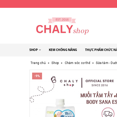
SHOP
KEM CHỐNG NẮNG
THỰC PHẨM CHỨC N
Trang chủ
»
Shop
»
Chăm sóc cơ thể
»
Sữa tắm - Dưỡ
-9%