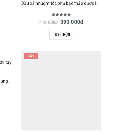
Dầu xả nhuộm tóc phủ bạc thảo dược Hena Nhật Bản 250g
5.00
out of 5
390.000
đ
410.000
đ
TÙY CHỌN
-13%
hi tẩy
dụng.