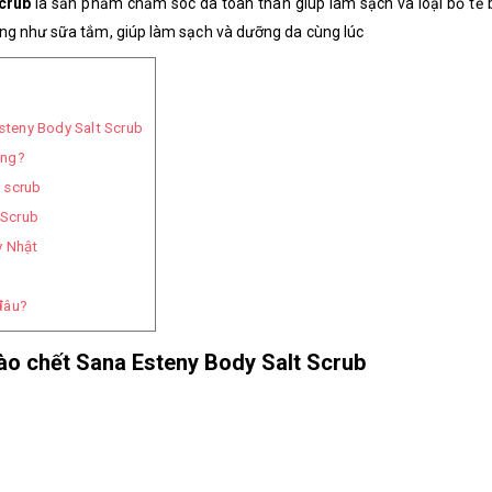
Scrub
là sản phẩm chăm sóc da toàn thân giúp làm sạch và loại bỏ tế 
ùng như sữa tắm, giúp làm sạch và dưỡng da cùng lúc
Esteny Body Salt Scrub
ông?
 scrub
 Scrub
y Nhật
đâu?
 bào chết Sana Esteny Body Salt Scrub