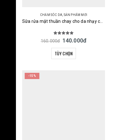
CHĂM SÓC DA
,
SẢN PHẨM MỚI
Sữa rửa mặt thuần chay cho da nhạy cảm và mẹ bầu Cow Brand Mutenka 110g & 160ml Nhật Bản
5.00
out of 5
140.000
đ
160.000
đ
TÙY CHỌN
-15%