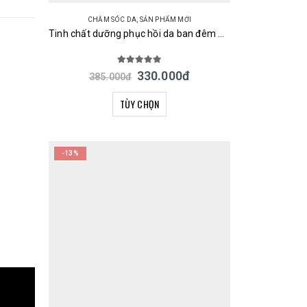
CHĂM SÓC DA
,
SẢN PHẨM MỚI
Tinh chất dưỡng phục hồi da ban đêm URUYOI Night Repair Essence Cosmetex Roland 100ml Nhật Bản
5.00
out of 5
330.000
đ
385.000
đ
TÙY CHỌN
-13%