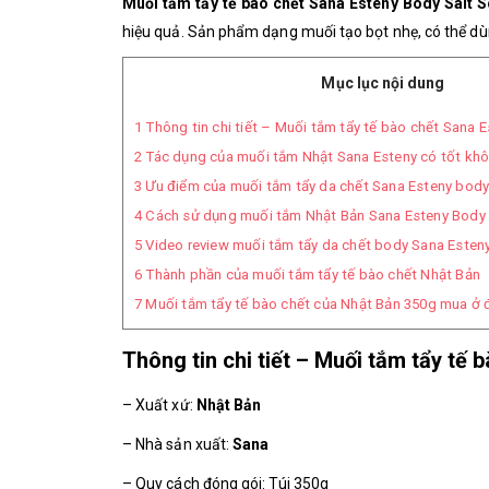
Muối tắm tẩy tế bào chết Sana Esteny Body Salt 
hiệu quả. Sản phẩm
dạng muối tạo bọt nhẹ, có thể d
Mục lục nội dung
1
Thông tin chi tiết – Muối tắm tẩy tế bào chết Sana 
2
Tác dụng của muối tắm Nhật Sana Esteny có tốt kh
3
Ưu điểm của muối tắm tẩy da chết Sana Esteny body
4
Cách sử dụng muối tắm Nhật Bản Sana Esteny Body
5
Video review muối tắm tẩy da chết body Sana Esten
6
Thành phần của muối tắm tẩy tế bào chết Nhật Bản
7
Muối tắm tẩy tế bào chết của Nhật Bản 350g mua ở 
Thông tin chi tiết – Muối tắm tẩy tế
– Xuất xứ:
Nhật Bản
– Nhà sản xuất:
Sana
– Quy cách đóng gói: Túi 350g