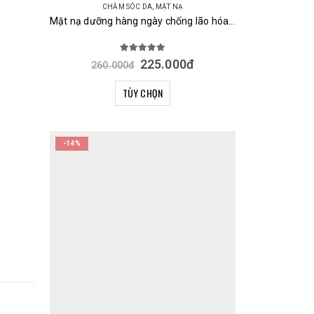
CHĂM SÓC DA
,
MẶT NẠ
Mặt nạ dưỡng hàng ngày chống lão hóa, dưỡng trắng, phục hồi cấp ẩm da Posh Kosh 30 miếng Nhật
5.00
out of 5
225.000
đ
260.000
đ
TÙY CHỌN
-14%