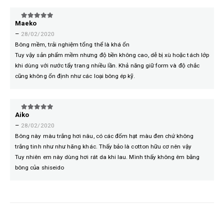
Maeko
5
trên 5
–
28/02/2020
Bông mềm, trải nghiệm tổng thể là khá ổn
Tuy vậy sản phẩm mềm nhưng độ bền không cao, dễ bị xù hoặc tách lớp
khi dùng với nước tẩy trang nhiều lần. Khả năng giữ form và độ chắc
cũng không ổn định như các loại bông ép kỹ.
Aiko
5
trên 5
–
28/02/2020
Bông này màu trắng hơi nâu, có các đốm hạt màu đen chứ không
trắng tinh như như hãng khác. Thấy bảo là cotton hữu cơ nên vậy
Tuy nhiên em này dùng hơi rát da khi lau. Mình thấy không êm bằng
bông của shiseido