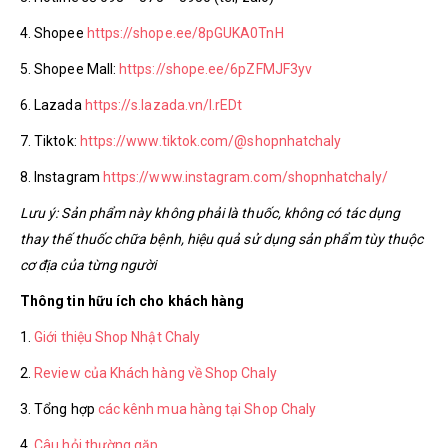
4. Shopee
https://shope.ee/8pGUKA0TnH
5. Shopee Mall:
https://shope.ee/6pZFMJF3yv
6. Lazada
https://s.lazada.vn/l.rEDt
7. Tiktok:
https://www.tiktok.com/@shopnhatchaly
8. Instagram
https://www.instagram.com/shopnhatchaly/
Lưu ý: Sản phẩm này không phải là thuốc, không có tác dụng
thay thế thuốc chữa bệnh, hiệu quả sử dụng sản phẩm tùy thuộc
cơ địa của từng người
Thông tin hữu ích cho khách hàng
1.
Giới thiệu Shop Nhật Chaly
2.
Review của Khách hàng về Shop Chaly
3. Tổng hợp
các kênh mua hàng tại Shop Chaly
4.
Câu hỏi thường gặp