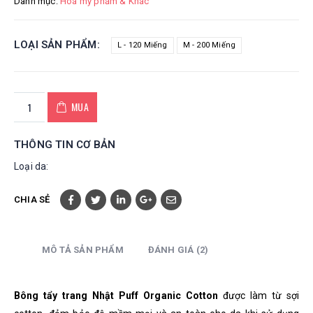
Danh mục:
Hoá mỹ phẩm & Khác
LOẠI SẢN PHẨM
L - 120 Miếng
M - 200 Miếng
MUA
THÔNG TIN CƠ BẢN
Loại da:
CHIA SẺ
MÔ TẢ SẢN PHẨM
ĐÁNH GIÁ (2)
Bông tẩy trang Nhật Puff Organic Cotton
được làm từ sợi