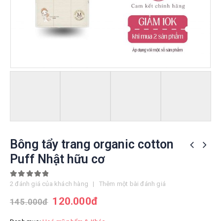
Bông tẩy trang organic cotton
Puff Nhật hữu cơ
5.00
out of 5
2
đánh giá của khách hàng
|
Thêm một bài đánh giá
120.000
đ
145.000
đ