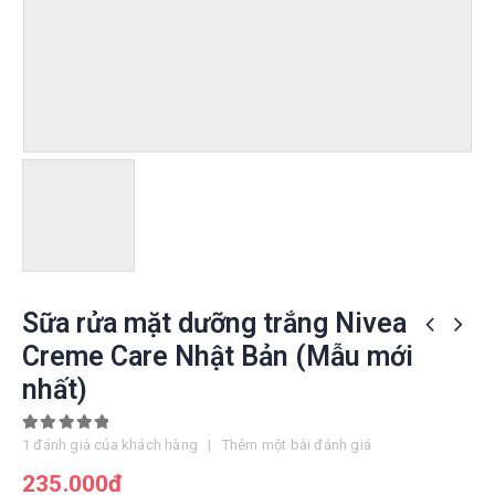
Sữa rửa mặt dưỡng trắng Nivea
Creme Care Nhật Bản (Mẫu mới
nhất)
5.00
out of 5
1
đánh giá của khách hàng
|
Thêm một bài đánh giá
235.000
đ