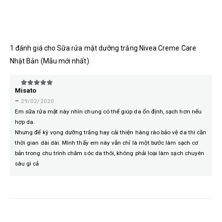
1 đánh giá cho
Sữa rửa mặt dưỡng trắng Nivea Creme Care
Nhật Bản (Mẫu mới nhất)
Misato
5
trên 5
–
29/02/2020
Em sữa rửa mặt này nhìn chung có thể giúp da ổn định, sạch hơn nếu
hợp da.
Nhưng để kỳ vọng dưỡng trắng hay cải thiện hàng rào bảo vệ da thì cần
thời gian dài dài. Mình thấy em này vẫn chỉ là một bước làm sạch cơ
bản trong chu trình chăm sóc da thôi, không phải loại làm sạch chuyên
sâu gì cả