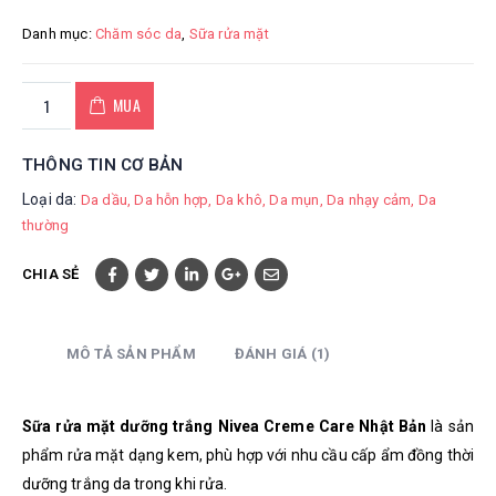
Danh mục:
Chăm sóc da
,
Sữa rửa mặt
MUA
THÔNG TIN CƠ BẢN
Loại da:
Da dầu
Da hỗn hợp
Da khô
Da mụn
Da nhạy cảm
Da
thường
CHIA SẺ
MÔ TẢ SẢN PHẨM
ĐÁNH GIÁ (1)
Sữa rửa mặt dưỡng trắng Nivea Creme Care Nhật Bản
là sản
phẩm rửa mặt dạng kem, phù hợp với nhu cầu cấp ẩm đồng thời
dưỡng trắng da trong khi rửa.