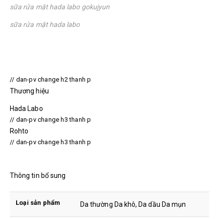
sữa rửa mặt hada labo gokujyun
sữa rửa mặt hada labo
// dan-pv change h2 thanh p
Thương hiệu
Hada Labo
// dan-pv change h3 thanh p
Rohto
// dan-pv change h3 thanh p
Thông tin bổ sung
Loại sản phẩm
Da thường Da khô, Da dầu Da mụn