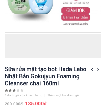
Sữa rửa mặt tạo bọt Hada Labo
Nhật Bản Gokujyun Foaming
Cleanser chai 160ml
3.00
out of 5
1
đánh giá của khách hàng
|
Thêm một bài đánh giá
185.000
đ
200.000
đ