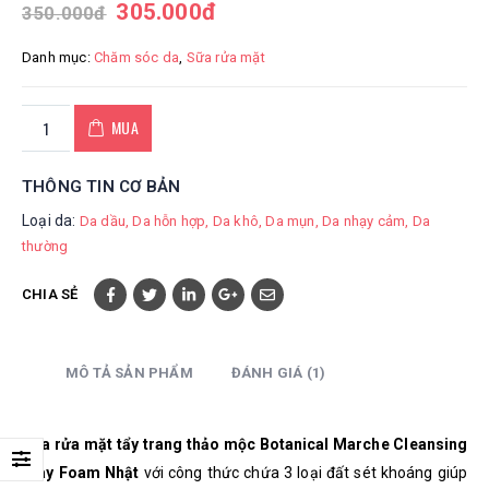
305.000
đ
350.000
đ
Danh mục:
Chăm sóc da
,
Sữa rửa mặt
MUA
THÔNG TIN CƠ BẢN
Loại da:
Da dầu
Da hỗn hợp
Da khô
Da mụn
Da nhạy cảm
Da
thường
CHIA SẺ
MÔ TẢ SẢN PHẨM
ĐÁNH GIÁ (1)
Sữa rửa mặt tẩy trang thảo mộc Botanical Marche Cleansing
Clay Foam Nhật
với công thức chứa 3 loại đất sét khoáng giúp