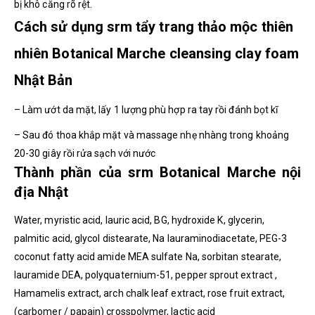
bị khô căng rõ rệt.
Cách sử dụng srm tẩy trang thảo mộc thiên
nhiên Botanical Marche cleansing clay foam
Nhật Bản
– Làm ướt da mặt, lấy 1 lượng phù hợp ra tay rồi đánh bọt kĩ
– Sau đó thoa khắp mặt và massage nhẹ nhàng trong khoảng
20-30 giây rồi rửa sạch với nước
Thành phần của srm Botanical Marche nội
địa Nhật
Water, myristic acid, lauric acid, BG, hydroxide K, glycerin,
palmitic acid, glycol distearate, Na lauraminodiacetate, PEG-3
coconut fatty acid amide MEA sulfate Na, sorbitan stearate,
lauramide DEA, polyquaternium-51, pepper sprout extract ,
Hamamelis extract, arch chalk leaf extract, rose fruit extract,
(carbomer / papain) crosspolymer, lactic acid