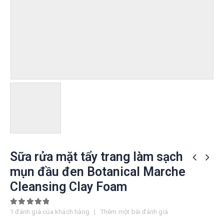
Sữa rửa mặt tẩy trang làm sạch
mụn đầu đen Botanical Marche
Cleansing Clay Foam
5.00
out of 5
1
đánh giá của khách hàng
|
Thêm một bài đánh giá