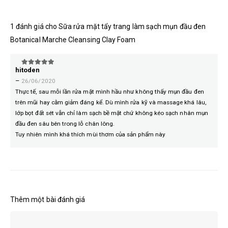
1 đánh giá cho
Sữa rửa mặt tẩy trang làm sạch mụn đầu đen
Botanical Marche Cleansing Clay Foam
hitoden
5
trên 5
–
26/06/2020
Thực tế, sau mỗi lần rửa mặt mình hầu như không thấy mụn đầu đen
trên mũi hay cằm giảm đáng kể. Dù mình rửa kỹ và massage khá lâu,
lớp bọt đất sét vẫn chỉ làm sạch bề mặt chứ không kéo sạch nhân mụn
đầu đen sâu bên trong lỗ chân lông.
Tuy nhiên mình khá thích mùi thơm của sản phẩm này
Thêm một bài đánh giá