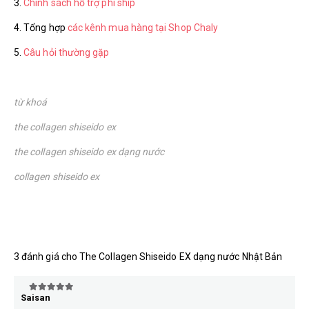
3.
Chính sách hỗ trợ phí ship
4. Tổng hợp
các kênh mua hàng tại Shop Chaly
5.
Câu hỏi thường gặp
từ khoá
the collagen shiseido ex
the collagen shiseido ex dạng nước
collagen shiseido ex
3 đánh giá cho
The Collagen Shiseido EX dạng nước Nhật Bản
Saisan
5
trên 5