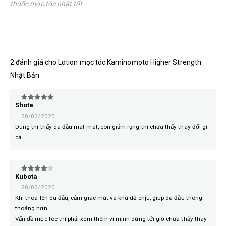
thuốc mọc tóc nhật tốt
2 đánh giá cho
Lotion mọc tóc Kaminomoto Higher Strength
Nhật Bản
Shota
5
trên 5
–
28/02/2020
Dùng thì thấy da đầu mát mát, còn giảm rụng thì chưa thấy thay đổi gì
cả
Kubota
4
trên 5
–
28/02/2020
Khi thoa lên da đầu, cảm giác mát và khá dễ chịu, giúp da đầu thông
thoáng hơn.
Vấn đề mọc tóc thì phải xem thêm vì mình dùng tới giờ chưa thấy thay