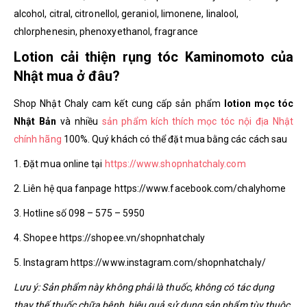
alcohol, citral, citronellol, geraniol, limonene, linalool,
chlorphenesin, phenoxyethanol, fragrance
Lotion cải thiện rụng tóc Kaminomoto của
Nhật mua ở đâu?
Shop Nhật Chaly cam kết cung cấp sản phẩm
lotion mọc tóc
Nhật Bản
và nhiều
sản phẩm kích thích mọc tóc nội địa Nhật
chính hãng
100%. Quý khách có thể đặt mua bằng các cách sau
1. Đặt mua online tại
https://www.shopnhatchaly.com
2. Liên hệ qua fanpage https://www.facebook.com/chalyhome
3. Hotline số 098 – 575 – 5950
4. Shopee https://shopee.vn/shopnhatchaly
5. Instagram https://www.instagram.com/shopnhatchaly/
Lưu ý: Sản phẩm này không phải là thuốc, không có tác dụng
thay thế thuốc chữa bệnh, hiệu quả sử dụng sản phẩm tùy thuộc