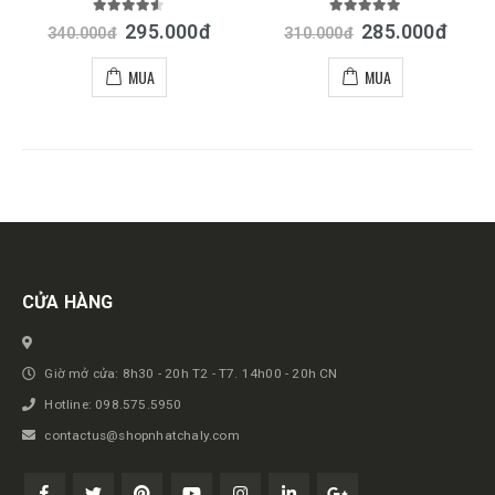
4.50
out of 5
5.00
out of 5
295.000
đ
285.000
đ
340.000
đ
310.000
đ
MUA
MUA
Get in touch
CỬA HÀNG
Giờ mở cửa: 8h30 - 20h T2 - T7. 14h00 - 20h CN
Hotline: 098.575.5950
contactus@shopnhatchaly.com