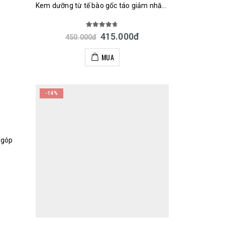
Kem dưỡng từ tế bào gốc táo giảm nhăn trẻ hóa da Meishoku Harinista 50g Nhật Bản
4.67
out of 5
415.000
đ
450.000
đ
MUA
-14%
 góp