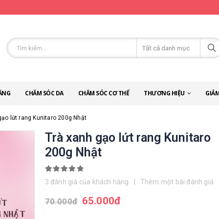
ĂNG
CHĂM SÓC DA
CHĂM SÓC CƠ THỂ
THƯƠNG HIỆU
GIẢM
gạo lứt rang Kunitaro 200g Nhật
Trà xanh gạo lứt rang Kunitaro
200g Nhật
5.00
out of 5
3
đánh giá của khách hàng
|
Thêm một bài đánh giá
65.000
đ
70.000
đ