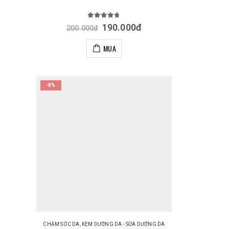
4.67
out of 5
190.000
đ
200.000
đ
MUA
-8%
CHĂM SÓC DA
,
KEM DƯỠNG DA - SỮA DƯỠNG DA