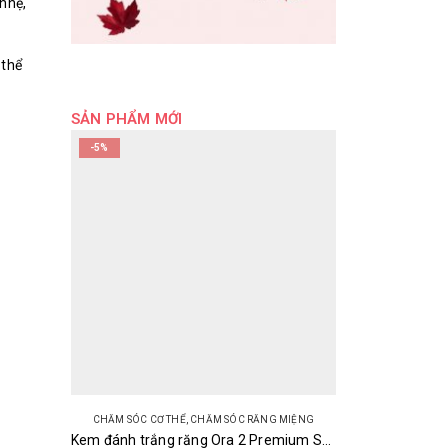
 nhẹ,
 thể
SẢN PHẨM MỚI
-5%
CHĂM SÓC CƠ THỂ
,
CHĂM SÓC RĂNG MIỆNG
Kem đánh trắng răng Ora 2 Premium Stain Clear 100g Nhật Bản