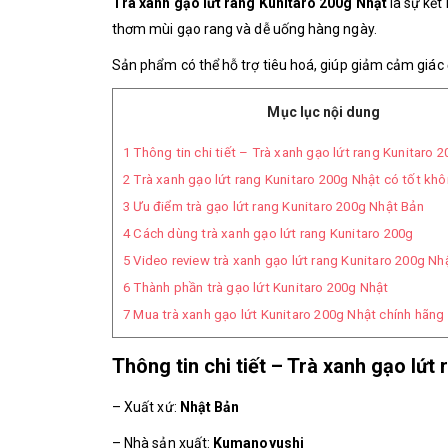
Trà xanh gạo lứt rang Kunitaro 200g Nhật
là sự kết
thơm mùi gạo rang và dễ uống hàng ngày.
Sản phẩm có thể hỗ trợ tiêu hoá, giúp giảm cảm giác
Mục lục nội dung
1
Thông tin chi tiết – Trà xanh gạo lứt rang Kunitaro 
2
Trà xanh gạo lứt rang Kunitaro 200g Nhật có tốt kh
3
Ưu điểm trà gạo lứt rang Kunitaro 200g Nhật Bản
4
Cách dùng trà xanh gạo lứt rang Kunitaro 200g
5
Video review trà xanh gạo lứt rang Kunitaro 200g Nh
6
Thành phần trà gạo lứt Kunitaro 200g Nhật
7
Mua trà xanh gạo lứt Kunitaro 200g Nhật chính hãng
Thông tin chi tiết – Trà xanh gạo lứt
– Xuất xứ:
Nhật Bản
– Nhà sản xuất:
Kumanoyushi