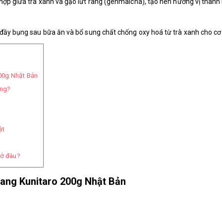
 hợp giữa trà xanh và gạo lứt rang (genmaicha), tạo nên hương vị thanh
 đầy bụng sau bữa ăn và bổ sung chất chống oxy hoá từ trà xanh cho cơ
200g Nhật Bản
ông?
ật
 ở đâu?
 rang Kunitaro 200g Nhật Bản