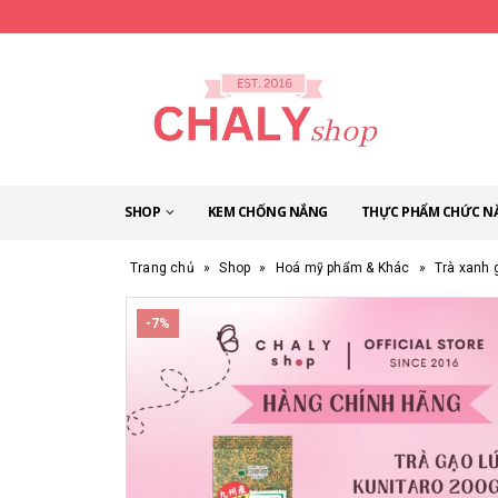
SHOP
KEM CHỐNG NẮNG
THỰC PHẨM CHỨC N
Trang chủ
»
Shop
»
Hoá mỹ phẩm & Khác
»
Trà xanh 
-7%