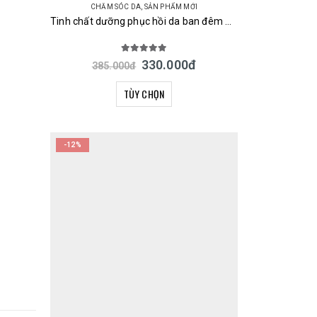
CHĂM SÓC DA
,
SẢN PHẨM MỚI
Tinh chất dưỡng phục hồi da ban đêm URUYOI Night Repair Essence Cosmetex Roland 100ml Nhật Bản
5.00
out of 5
330.000
đ
385.000
đ
TÙY CHỌN
-12%