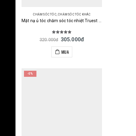
CHĂM SÓC TÓC
,
CHĂM SÓC TÓC KHÁC
Mặt nạ ủ tóc chăm sóc tóc nhiệt Truest by S FREE Acid & Heat Care Hair Mask 180g Nhật
5.00
out of 5
305.000
đ
320.000
đ
MUA
-5%