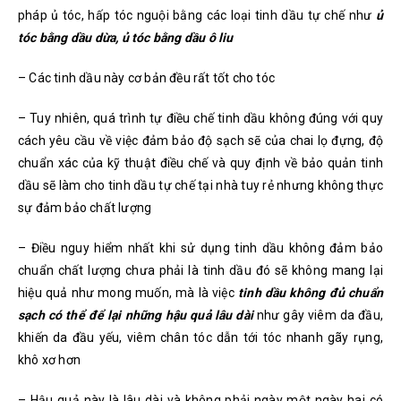
pháp ủ tóc, hấp tóc nguội bằng các loại tinh dầu tự chế như
ủ
tóc bằng dầu dừa, ủ tóc bằng dầu ô liu
– Các tinh dầu này cơ bản đều rất tốt cho tóc
– Tuy nhiên, quá trình tự điều chế tinh dầu không đúng với quy
cách yêu cầu về việc đảm bảo độ sạch sẽ của chai lọ đựng, độ
chuẩn xác của kỹ thuật điều chế và quy định về bảo quản tinh
dầu sẽ làm cho tinh dầu tự chế tại nhà tuy rẻ nhưng không thực
sự đảm bảo chất lượng
– Điều nguy hiểm nhất khi sử dụng tinh dầu không đảm bảo
chuẩn chất lượng chưa phải là tinh dầu đó sẽ không mang lại
hiệu quả như mong muốn, mà là việc
tinh dầu không đủ chuẩn
sạch có thể để lại những hậu quả lâu dài
như gây viêm da đầu,
khiến da đầu yếu, viêm chân tóc dẫn tới tóc nhanh gãy rụng,
khô xơ hơn
– Hậu quả này là lâu dài và không phải ngày một ngày hai có