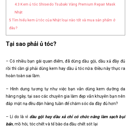
4.3
Kem ủ tóc Shiseido Tsubaki Vàng Premium Repair Mask
Nhật
5
Tìm hiểu kem ủ tóc của Nhật loại nào tốt và mua sản phẩm ở
đâu?
Tại sao phải ủ tóc?
– Có nhiều bạn gái quan điểm, đã dùng dầu gội, dầu xả đầy đủ
rồi thì cần gì phải dùng kem hay dầu ủ tóc nữa. Điều này thực ra
hoàn toàn sai lầm.
– Hình dung tương tự như việc bạn vẫn dùng kem dưỡng da
hàng ngày, tại sao các chuyên gia làm đẹp vẫn khuyên bạn nên
đắp mặt nạ đều đặn hàng tuần để chăm sóc da đầy đủ hơn?
– Lí do là vì
dầu gội hay dầu xả chỉ có chức năng làm sạch bụi
bẩn
, mồ hôi, tóc chết và tế bào da đầu chết sót lại