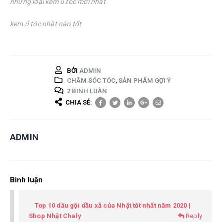
những loại kem ủ tóc mới nhất
kem ủ tóc nhật nào tốt
BỞI
ADMIN
CHĂM SÓC TÓC
,
SẢN PHẨM GỢI Ý
2 BÌNH LUẬN
CHIA SẺ:
ADMIN
Bình luận
Top 10 dầu gội dầu xả của Nhật tốt nhất năm 2020 |
Shop Nhật Chaly
Reply