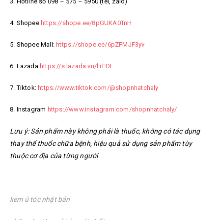
3. Hotline số 098 – 575 – 5950 (tel, zalo)
4. Shopee
https://shope.ee/8pGUKA0TnH
5. Shopee Mall:
https://shope.ee/6pZFMJF3yv
6. Lazada
https://s.lazada.vn/l.rEDt
7. Tiktok:
https://www.tiktok.com/@shopnhatchaly
8. Instagram
https://www.instagram.com/shopnhatchaly/
Lưu ý: Sản phẩm này không phải là thuốc, không có tác dụng
thay thế thuốc chữa bệnh, hiệu quả sử dụng sản phẩm tùy
thuộc cơ địa của từng người
kem ủ tóc nhật bản