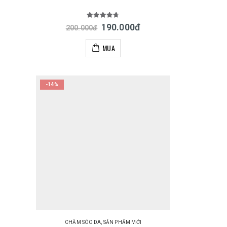
4.67
out of 5
190.000
đ
200.000
đ
MUA
-14%
CHĂM SÓC DA
,
SẢN PHẨM MỚI