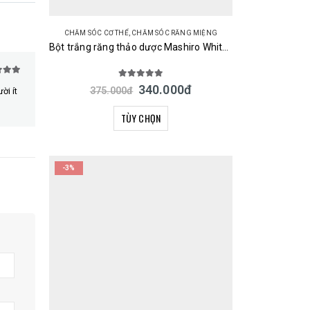
CHĂM SÓC CƠ THỂ
,
CHĂM SÓC RĂNG MIỆNG
Bột trắng răng thảo dược Mashiro Whitening Tooth Powder 30g Nhật Bản
 5
5.00
out of 5
340.000
đ
375.000
đ
ời ít
TÙY CHỌN
-3%