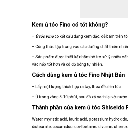
Kem ủ tóc Fino có tốt không?
–
Ủ tóc Fino
có kết cấu dạng kem đặc, dễ bám trên tó
– Công thức tập trung vào các dưỡng chất thiên nhiên
– Sản phẩm được thiết kế nhằm hỗ trợ xử lý nhiều v
vào nếp tốt hơn và có độ bóng tự nhiên.
Cách dùng kem ủ tóc Fino Nhật Bản
– Lấy một lượng thích hợp ra tay, thoa đều lên tóc
– Ủ trong vòng 5-10 phút, sau đó xả sạch lại với nước
Thành phần của kem ủ tóc Shiseido 
Water, myristic acid, lauric acid, potassium hydroxide
distearate, cocamidopropyl betaine, glycerin, phenox