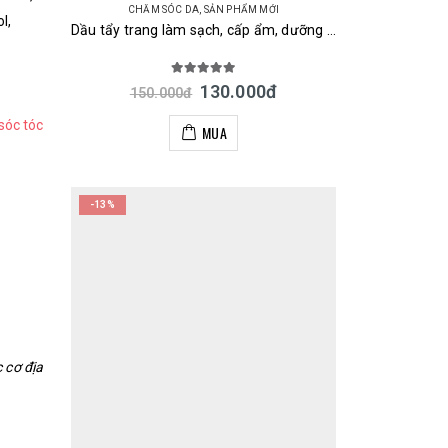
CHĂM SÓC DA
,
SẢN PHẨM MỚI
l,
Dầu tẩy trang làm sạch, cấp ẩm, dưỡng sáng da Olive & Argan Deve Cleansing Oil Kumano 200ml Nhật
5.00
out of 5
130.000
đ
150.000
đ
sóc tóc
MUA
-13%
 cơ địa