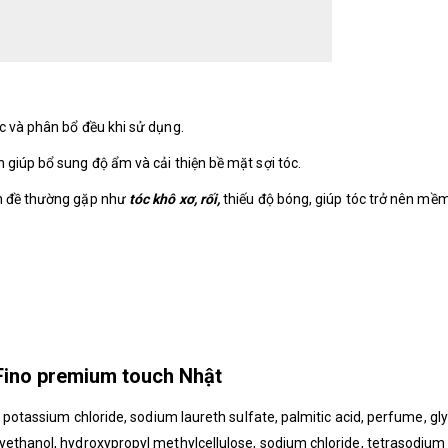
c và phân bổ đều khi sử dụng.
 giúp bổ sung độ ẩm và cải thiện bề mặt sợi tóc.
ấn đề thường gặp như
tóc khô xơ, rối,
thiếu độ bóng,
giúp tóc trở nên mềm
Fino premium touch Nhật
, potassium chloride, sodium laureth sulfate, palmitic acid, perfume, gly
yethanol, hydroxypropyl methylcellulose, sodium chloride, tetrasodium