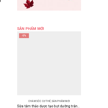
n
.
SẢN PHẨM MỚI
-5%
CHĂM SÓC CƠ THỂ
,
SẢN PHẨM MỚI
Sữa tắm thảo dược tạo bọt dưỡng trắng và làm mềm mịn da Softymo Kosé Natu Savon Nhật 500ml