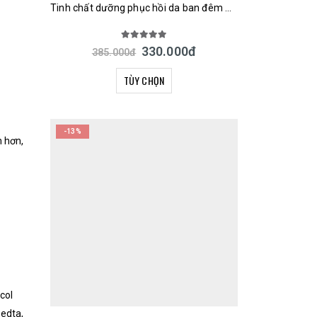
Tinh chất dưỡng phục hồi da ban đêm URUYOI Night Repair Essence Cosmetex Roland 100ml Nhật Bản
5.00
out of 5
330.000
đ
385.000
đ
TÙY CHỌN
-13%
 hơn,
col
 edta,