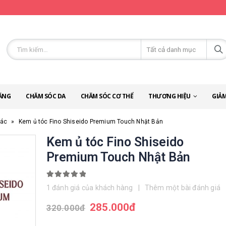
ĂNG
CHĂM SÓC DA
CHĂM SÓC CƠ THỂ
THƯƠNG HIỆU
GIẢM
hác
»
Kem ủ tóc Fino Shiseido Premium Touch Nhật Bản
Kem ủ tóc Fino Shiseido
Premium Touch Nhật Bản
5.00
out of 5
1
đánh giá của khách hàng
|
Thêm một bài đánh giá
285.000
đ
320.000
đ