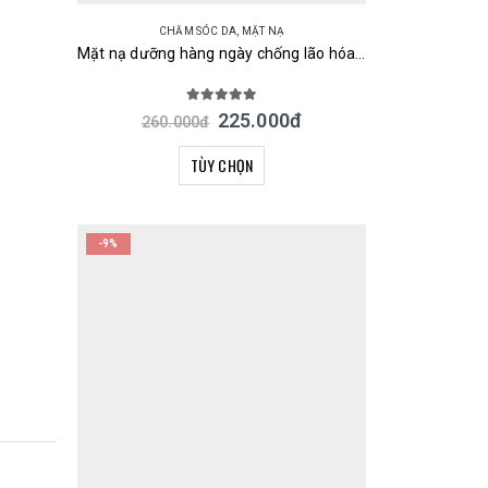
CHĂM SÓC DA
,
MẶT NẠ
Mặt nạ dưỡng hàng ngày chống lão hóa, dưỡng trắng, phục hồi cấp ẩm da Posh Kosh 30 miếng Nhật
5.00
out of 5
225.000
đ
260.000
đ
TÙY CHỌN
-9%