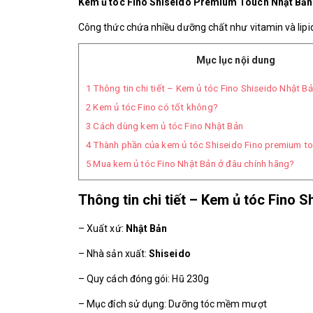
Kem ủ tóc Fino Shiseido Premium Touch Nhật Bản
Công thức chứa nhiều dưỡng chất như vitamin và lipi
Mục lục nội dung
1
Thông tin chi tiết – Kem ủ tóc Fino Shiseido Nhật 
2
Kem ủ tóc Fino có tốt không?
3
Cách dùng kem ủ tóc Fino Nhật Bản
4
Thành phần của kem ủ tóc Shiseido Fino premium t
5
Mua kem ủ tóc Fino Nhật Bản ở đâu chính hãng?
Thông tin chi tiết – Kem ủ tóc Fino
– Xuất xứ:
Nhật Bản
– Nhà sản xuất:
Shiseido
– Quy cách đóng gói: Hũ 230g
– Mục đích sử dụng: Dưỡng tóc mềm mượt