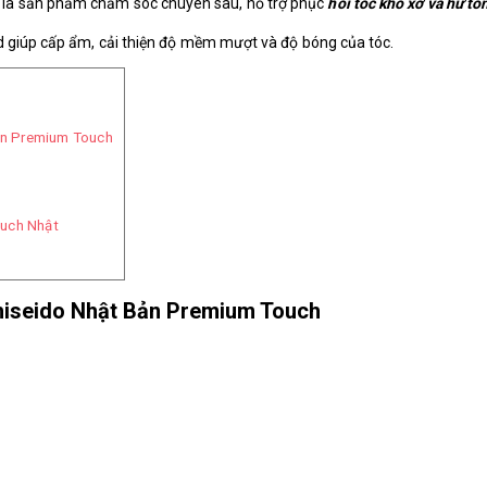
là sản phẩm chăm sóc chuyên sâu, hỗ trợ phục
hồi tóc khô xơ và hư tổ
d giúp cấp ẩm, cải thiện độ mềm mượt và độ bóng của tóc.
Bản Premium Touch
ouch Nhật
 Shiseido Nhật Bản Premium Touch