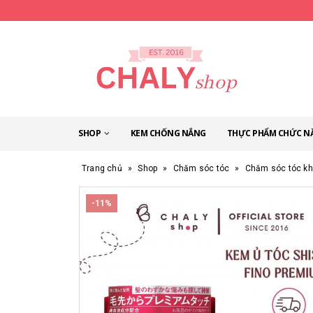
SHOP
KEM CHỐNG NẮNG
THỰC PHẨM CHỨC N
Trang chủ
»
Shop
»
Chăm sóc tóc
»
Chăm sóc tóc k
-11%