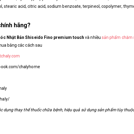
l, stearic acid, citric acid, sodium benzoate, terpineol, copolymer, thymo
chính hãng?
tóc Nhật Bản Shiseido Fino premium touch
và nhiều
sản phẩm chăm 
mua bằng các cách sau
tchaly.com
cebook.com/chalyhome
haly
haly/
ác dụng thay thế thuốc chữa bệnh, hiệu quả sử dụng sản phẩm tùy thuộc